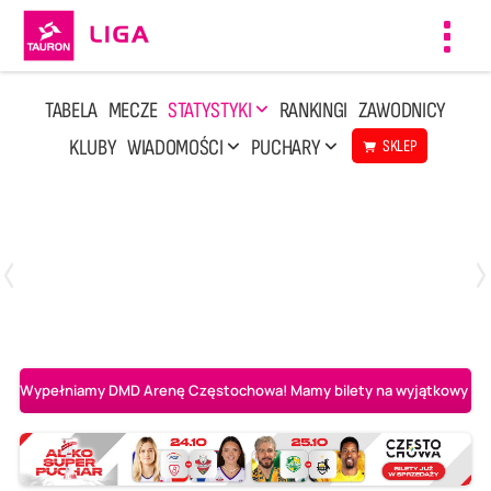
Toggl
navig
TABELA
MECZE
STATYSTYKI
RANKINGI
ZAWODNICY
KLUBY
WIADOMOŚCI
PUCHARY
SKLEP
Poniedziałek, 20 Kwi, 17:30
2
3
Indykpol AZS Olsztyn
PGE GiEK SKRA Bełchatów
Wypełniamy DMD Arenę Częstochowa! Mamy bilety na wyjątkowy mecz 