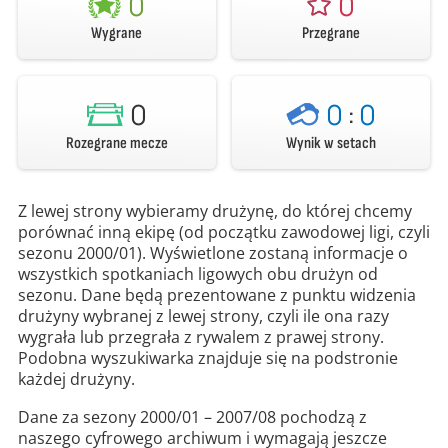
0
0
Wygrane
Przegrane
0
0
:
0
Rozegrane mecze
Wynik w setach
Z lewej strony wybieramy drużynę, do której chcemy
porównać inną ekipę (od początku zawodowej ligi, czyli
sezonu 2000/01). Wyświetlone zostaną informacje o
wszystkich spotkaniach ligowych obu drużyn od
sezonu. Dane będą prezentowane z punktu widzenia
drużyny wybranej z lewej strony, czyli ile ona razy
wygrała lub przegrała z rywalem z prawej strony.
Podobna wyszukiwarka znajduje się na podstronie
każdej drużyny.
Dane za sezony 2000/01 – 2007/08 pochodzą z
naszego cyfrowego archiwum i wymagają jeszcze