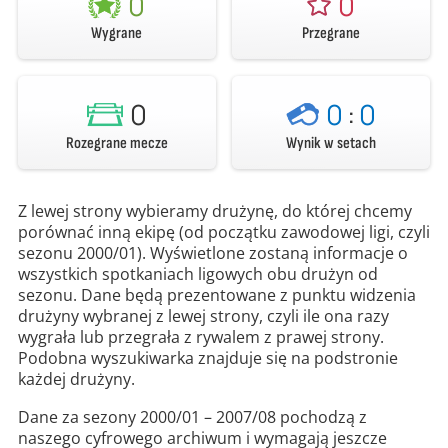
0
0
Wygrane
Przegrane
0
0
:
0
Rozegrane mecze
Wynik w setach
Z lewej strony wybieramy drużynę, do której chcemy
porównać inną ekipę (od początku zawodowej ligi, czyli
sezonu 2000/01). Wyświetlone zostaną informacje o
wszystkich spotkaniach ligowych obu drużyn od
sezonu. Dane będą prezentowane z punktu widzenia
drużyny wybranej z lewej strony, czyli ile ona razy
wygrała lub przegrała z rywalem z prawej strony.
Podobna wyszukiwarka znajduje się na podstronie
każdej drużyny.
Dane za sezony 2000/01 – 2007/08 pochodzą z
naszego cyfrowego archiwum i wymagają jeszcze