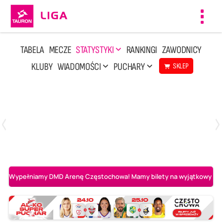
Toggl
navig
TABELA
MECZE
STATYSTYKI
RANKINGI
ZAWODNICY
KLUBY
WIADOMOŚCI
PUCHARY
SKLEP
Sobota, 8 Sie, 10:00
2
0
Ślepsk Malow Suwałki
PGE Projekt Warszawa
Wypełniamy DMD Arenę Częstochowa! Mamy bilety na wyjątkowy mecz 