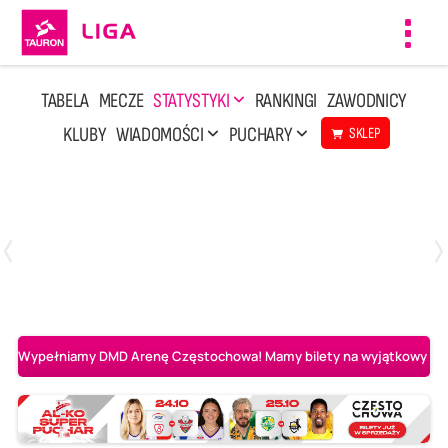
Toggl
navig
TABELA
MECZE
STATYSTYKI
RANKINGI
ZAWODNICY
KLUBY
WIADOMOŚCI
PUCHARY
SKLEP
Poniedziałek, 20 Kwi, 17:30
2
3
Indykpol AZS Olsztyn
PGE GiEK SKRA Bełchatów
Wypełniamy DMD Arenę Częstochowa! Mamy bilety na wyjątkowy mecz 