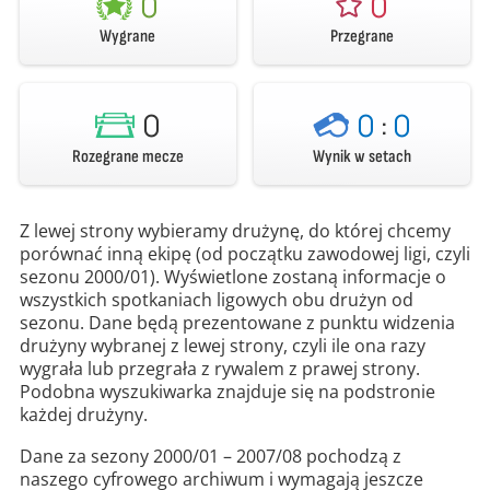
0
0
Wygrane
Przegrane
0
0
:
0
Rozegrane mecze
Wynik w setach
Z lewej strony wybieramy drużynę, do której chcemy
porównać inną ekipę (od początku zawodowej ligi, czyli
sezonu 2000/01). Wyświetlone zostaną informacje o
wszystkich spotkaniach ligowych obu drużyn od
sezonu. Dane będą prezentowane z punktu widzenia
drużyny wybranej z lewej strony, czyli ile ona razy
wygrała lub przegrała z rywalem z prawej strony.
Podobna wyszukiwarka znajduje się na podstronie
każdej drużyny.
Dane za sezony 2000/01 – 2007/08 pochodzą z
naszego cyfrowego archiwum i wymagają jeszcze