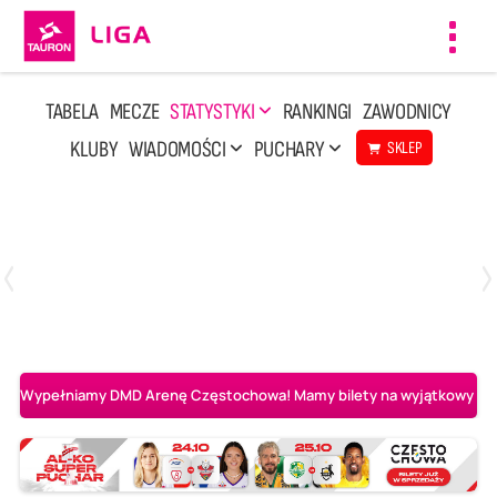
Toggl
navig
TABELA
MECZE
STATYSTYKI
RANKINGI
ZAWODNICY
KLUBY
WIADOMOŚCI
PUCHARY
SKLEP
Środa, 6 Maj, 17:30
0
3
Asseco Resovia Rzeszów
PGE Projekt Warszawa
Wypełniamy DMD Arenę Częstochowa! Mamy bilety na wyjątkowy mecz 