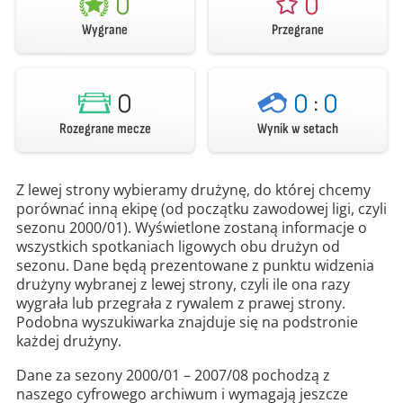
0
0
Wygrane
Przegrane
0
0
:
0
Rozegrane mecze
Wynik w setach
Z lewej strony wybieramy drużynę, do której chcemy
porównać inną ekipę (od początku zawodowej ligi, czyli
sezonu 2000/01). Wyświetlone zostaną informacje o
wszystkich spotkaniach ligowych obu drużyn od
sezonu. Dane będą prezentowane z punktu widzenia
drużyny wybranej z lewej strony, czyli ile ona razy
wygrała lub przegrała z rywalem z prawej strony.
Podobna wyszukiwarka znajduje się na podstronie
każdej drużyny.
Dane za sezony 2000/01 – 2007/08 pochodzą z
naszego cyfrowego archiwum i wymagają jeszcze