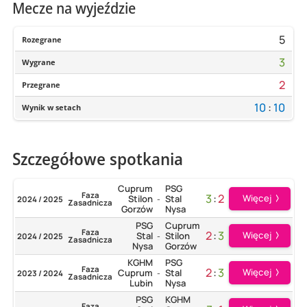
Mecze na wyjeździe
5
Rozegrane
3
Wygrane
2
Przegrane
10
:
10
Wynik w setach
Szczegółowe spotkania
Cuprum
PSG
Faza
3
:
2
Więcej
Stilon
Stal
2024 / 2025
-
Zasadnicza
Gorzów
Nysa
PSG
Cuprum
Faza
2
:
3
Więcej
Stal
Stilon
2024 / 2025
-
Zasadnicza
Nysa
Gorzów
KGHM
PSG
Faza
2
:
3
Więcej
Cuprum
Stal
2023 / 2024
-
Zasadnicza
Lubin
Nysa
PSG
KGHM
Faza