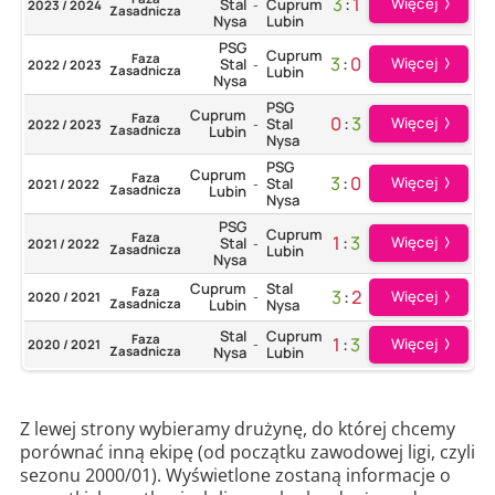
3
:
1
Więcej
Stal
Cuprum
2023 / 2024
-
Zasadnicza
Nysa
Lubin
PSG
Cuprum
Faza
3
:
0
Więcej
Stal
2022 / 2023
-
Zasadnicza
Lubin
Nysa
PSG
Cuprum
Faza
0
:
3
Więcej
Stal
2022 / 2023
-
Zasadnicza
Lubin
Nysa
PSG
Cuprum
Faza
3
:
0
Więcej
Stal
2021 / 2022
-
Zasadnicza
Lubin
Nysa
PSG
Cuprum
Faza
1
:
3
Więcej
Stal
2021 / 2022
-
Zasadnicza
Lubin
Nysa
Cuprum
Stal
Faza
3
:
2
Więcej
2020 / 2021
-
Zasadnicza
Lubin
Nysa
Stal
Cuprum
Faza
1
:
3
Więcej
2020 / 2021
-
Zasadnicza
Nysa
Lubin
Z lewej strony wybieramy drużynę, do której chcemy
porównać inną ekipę (od początku zawodowej ligi, czyli
sezonu 2000/01). Wyświetlone zostaną informacje o