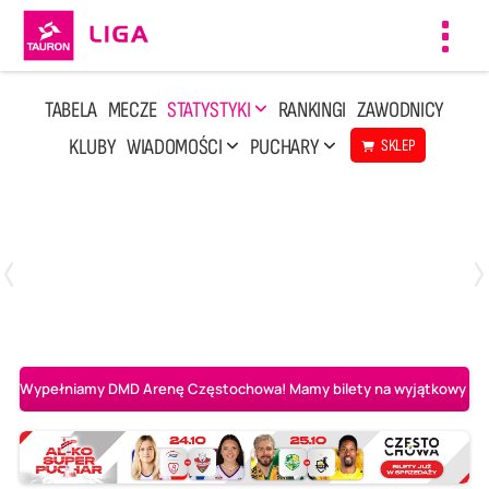
Toggl
navig
TABELA
MECZE
STATYSTYKI
RANKINGI
ZAWODNICY
KLUBY
WIADOMOŚCI
PUCHARY
SKLEP
Poniedziałek, 20 Kwi, 17:30
2
3
Indykpol AZS Olsztyn
PGE GiEK SKRA Bełchatów
Wypełniamy DMD Arenę Częstochowa! Mamy bilety na wyjątkowy mecz 