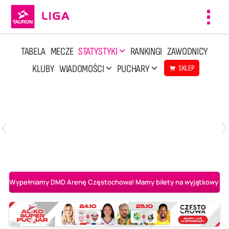
Toggl
navig
TABELA
MECZE
STATYSTYKI
RANKINGI
ZAWODNICY
KLUBY
WIADOMOŚCI
PUCHARY
SKLEP
Środa, 6 Maj, 20:00
1
3
BOGDANKA LUK Lublin
Aluron CMC Warta Zawiercie
Wypełniamy DMD Arenę Częstochowa! Mamy bilety na wyjątkowy mecz 