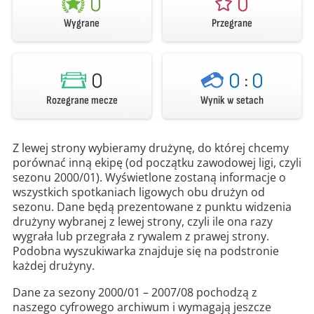
0
0
Wygrane
Przegrane
0
0
:
0
Rozegrane mecze
Wynik w setach
Z lewej strony wybieramy drużynę, do której chcemy
porównać inną ekipę (od początku zawodowej ligi, czyli
sezonu 2000/01). Wyświetlone zostaną informacje o
wszystkich spotkaniach ligowych obu drużyn od
sezonu. Dane będą prezentowane z punktu widzenia
drużyny wybranej z lewej strony, czyli ile ona razy
wygrała lub przegrała z rywalem z prawej strony.
Podobna wyszukiwarka znajduje się na podstronie
każdej drużyny.
Dane za sezony 2000/01 – 2007/08 pochodzą z
naszego cyfrowego archiwum i wymagają jeszcze