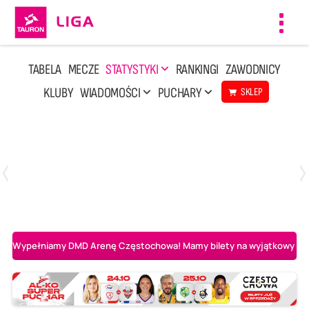
Toggl
navig
TABELA
MECZE
STATYSTYKI
RANKINGI
ZAWODNICY
KLUBY
WIADOMOŚCI
PUCHARY
SKLEP
Sobota, 8 Sie, 10:00
2
0
Ślepsk Malow Suwałki
PGE Projekt Warszawa
Wypełniamy DMD Arenę Częstochowa! Mamy bilety na wyjątkowy mecz 