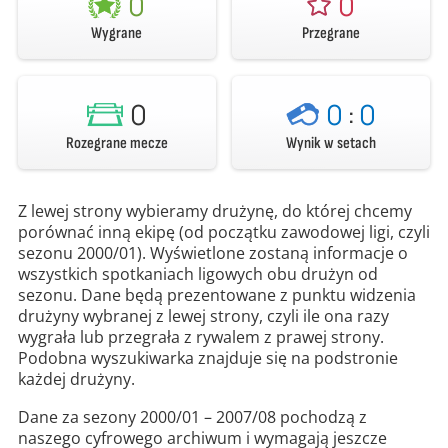
0
0
Wygrane
Przegrane
0
0
:
0
Rozegrane mecze
Wynik w setach
Z lewej strony wybieramy drużynę, do której chcemy
porównać inną ekipę (od początku zawodowej ligi, czyli
sezonu 2000/01). Wyświetlone zostaną informacje o
wszystkich spotkaniach ligowych obu drużyn od
sezonu. Dane będą prezentowane z punktu widzenia
drużyny wybranej z lewej strony, czyli ile ona razy
wygrała lub przegrała z rywalem z prawej strony.
Podobna wyszukiwarka znajduje się na podstronie
każdej drużyny.
Dane za sezony 2000/01 – 2007/08 pochodzą z
naszego cyfrowego archiwum i wymagają jeszcze