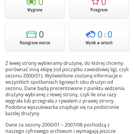
0
0
Wygrane
Przegrane
0
0
:
0
Rozegrane mecze
Wynik w setach
Z lewej strony wybieramy drużynę, do której chcemy
porównać inną ekipę (od początku zawodowej ligi, czyli
sezonu 2000/01). Wyświetlone zostaną informacje o
wszystkich spotkaniach ligowych obu drużyn od
sezonu. Dane będą prezentowane z punktu widzenia
drużyny wybranej z lewej strony, czyli ile ona razy
wygrała lub przegrała z rywalem z prawej strony.
Podobna wyszukiwarka znajduje się na podstronie
każdej drużyny.
Dane za sezony 2000/01 – 2007/08 pochodzą z
naszego cyfrowego archiwum i wymagają jeszcze