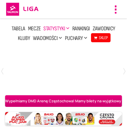
Toggl
navig
TABELA
MECZE
STATYSTYKI
RANKINGI
ZAWODNICY
KLUBY
WIADOMOŚCI
PUCHARY
SKLEP
Sobota, 2 Maj, 14:45
0
3
Aluron CMC Warta Zawiercie
BOGDANKA LUK Lublin
Wypełniamy DMD Arenę Częstochowa! Mamy bilety na wyjątkowy mecz 