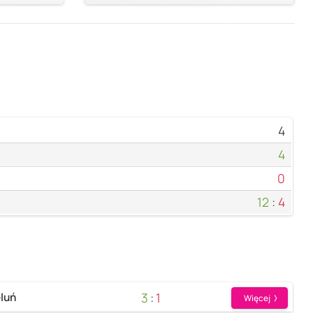
4
4
0
12
:
4
3
:
1
luń
Więcej