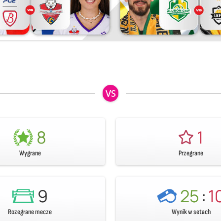
VS
8
1
Wygrane
Przegrane
9
25
:
1
Rozegrane mecze
Wynik w setach