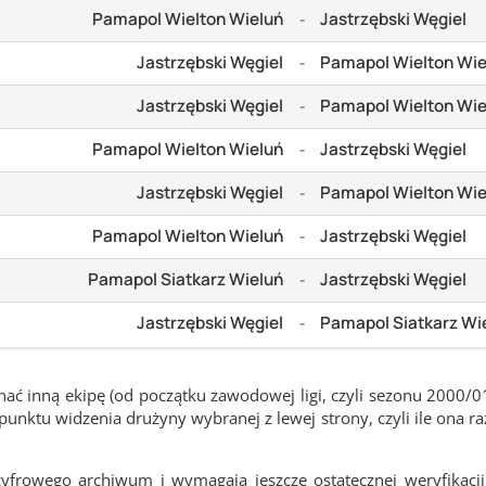
Pamapol Wielton Wieluń
Jastrzębski Węgiel
-
Jastrzębski Węgiel
Pamapol Wielton Wie
-
Jastrzębski Węgiel
Pamapol Wielton Wie
-
Pamapol Wielton Wieluń
Jastrzębski Węgiel
-
Jastrzębski Węgiel
Pamapol Wielton Wie
-
Pamapol Wielton Wieluń
Jastrzębski Węgiel
-
Pamapol Siatkarz Wieluń
Jastrzębski Węgiel
-
Jastrzębski Węgiel
Pamapol Siatkarz Wi
-
ć inną ekipę (od początku zawodowej ligi, czyli sezonu 2000/0
nktu widzenia drużyny wybranej z lewej strony, czyli ile ona ra
frowego archiwum i wymagają jeszcze ostatecznej weryfikacji