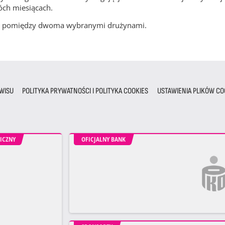
óch miesiącach.
cze pomiędzy dwoma wybranymi drużynami.
WISU
POLITYKA PRYWATNOŚCI I POLITYKA COOKIES
USTAWIENIA PLIKÓW CO
ICZNY
OFICJALNY BANK