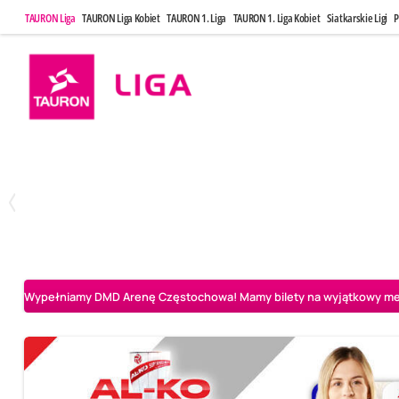
TAURON Liga
TAURON Liga Kobiet
TAURON 1. Liga
TAURON 1. Liga Kobiet
Siatkarskie Ligi
P
Poniedziałek, 20 Kwi, 17:30
Sobota, 25 Kw
2
3
Indykpol AZS Olsztyn
PGE GiEK SKRA Bełchatów
Aluron CMC Warta Za
Wypełniamy DMD Arenę Częstochowa! Mamy bilety na wyjątkowy mecz 