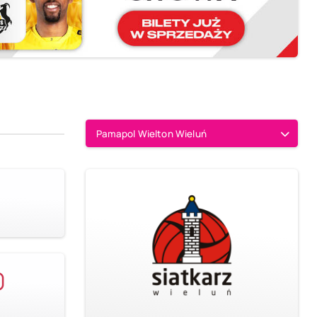
Pamapol Wielton Wieluń
0