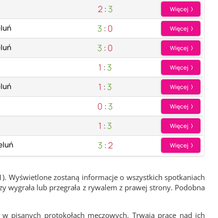
2
:
3
Więcej
3
:
0
luń
Więcej
3
:
0
luń
Więcej
1
:
3
Więcej
1
:
3
luń
Więcej
0
:
3
Więcej
1
:
3
Więcej
3
:
2
eluń
Więcej
1). Wyświetlone zostaną informacje o wszystkich spotkaniach
zy wygrała lub przegrała z rywalem z prawej strony. Podobna
 w pisanych protokołach meczowych. Trwają prace nad ich