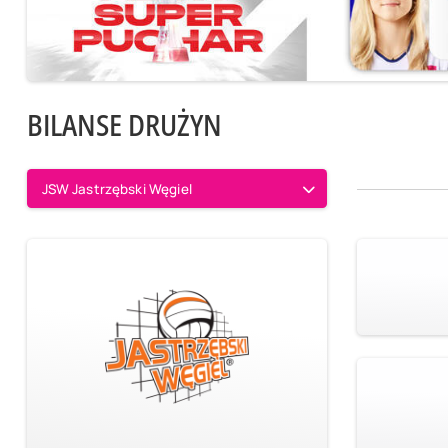
BILANSE DRUŻYN
JSW Jastrzębski Węgiel