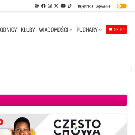
Facebook
Instagram
Twitter
Youtube
Rejestracja
Logowanie
Aplikacja Siatkarskie Ligi
TikTok
ODNICY
KLUBY
WIADOMOŚCI
PUCHARY
SKLEP
Środa, 29 Kwi, 17:30
3
1
eco Resovia Rzeszów
BOGDANKA LUK Lublin
Aluron CMC Warta Zawiercie