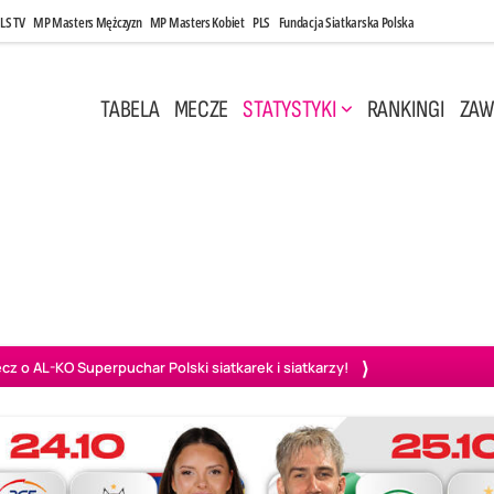
LS TV
MP Masters Mężczyzn
MP Masters Kobiet
PLS
Fundacja Siatkarska Polska
TABELA
MECZE
STATYSTYKI
RANKINGI
ZAW
i, 14:45
Poniedziałek, 27 Kwi, 20:00
3
0
3
2
wiercie
BOGDANKA LUK Lublin
PGE Projekt Warszawa
Ass
o AL-KO Superpuchar Polski siatkarek i siatkarzy!