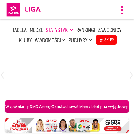
Toggl
navig
TABELA
MECZE
STATYSTYKI
RANKINGI
ZAWODNICY
KLUBY
WIADOMOŚCI
PUCHARY
SKLEP
Poniedziałek, 20 Kwi, 17:30
2
3
Indykpol AZS Olsztyn
PGE GiEK SKRA Bełchatów
Wypełniamy DMD Arenę Częstochowa! Mamy bilety na wyjątkowy mecz 