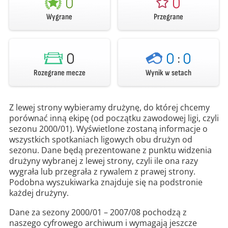
0
0
Wygrane
Przegrane
0
0
:
0
Rozegrane mecze
Wynik w setach
Z lewej strony wybieramy drużynę, do której chcemy
porównać inną ekipę (od początku zawodowej ligi, czyli
sezonu 2000/01). Wyświetlone zostaną informacje o
wszystkich spotkaniach ligowych obu drużyn od
sezonu. Dane będą prezentowane z punktu widzenia
drużyny wybranej z lewej strony, czyli ile ona razy
wygrała lub przegrała z rywalem z prawej strony.
Podobna wyszukiwarka znajduje się na podstronie
każdej drużyny.
Dane za sezony 2000/01 – 2007/08 pochodzą z
naszego cyfrowego archiwum i wymagają jeszcze