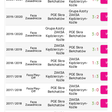
Zasadnicza
Bełchatów
Kędzierzyn-
Koźle
Grupa Azoty
PGE Skra
ZAKSA
Faza
3
:
2
Wię
2019 / 2020
-
Zasadnicza
Bełchatów
Kędzierzyn-
Koźle
Grupa Azoty
ZAKSA
PGE Skra
Faza
3
:
0
Wię
2019 / 2020
-
Zasadnicza
Kędzierzyn-
Bełchatów
Koźle
ZAKSA
PGE Skra
Faza
3
:
1
Wię
Kędzierzyn-
2018 / 2019
-
Zasadnicza
Bełchatów
Koźle
ZAKSA
PGE Skra
Faza
1
:
3
Wię
Kędzierzyn-
2018 / 2019
-
Zasadnicza
Bełchatów
Koźle
ZAKSA
PGE Skra
Faza Play-
1
:
3
Wię
Kędzierzyn-
2017 / 2018
-
Off
Bełchatów
Koźle
ZAKSA
PGE Skra
Faza Play-
3
:
0
Wię
Kędzierzyn-
2017 / 2018
-
Off
Bełchatów
Koźle
ZAKSA
PGE Skra
Faza
3
:
0
Wię
Kędzierzyn-
2017 / 2018
-
Zasadnicza
Bełchatów
Koźle