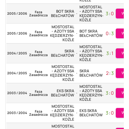
MOSTOSTAL
BOT SKRA
- AZOTY SSA
Faza
3
:
0
Wię
2005 / 2006
-
Zasadnicza
BEŁCHATÓW
KĘDZIERZYN-
KOŹLE
MOSTOSTAL
- AZOTY SSA
BOT SKRA
Faza
0
:
3
Wię
2005 / 2006
-
Zasadnicza
KĘDZIERZYN-
BEŁCHATÓW
KOŹLE
MOSTOSTAL
SKRA
- AZOTY SSA
Faza
3
:
1
Wię
2004 / 2005
-
Zasadnicza
BEŁCHATÓW
KĘDZIERZYN-
KOŹLE
MOSTOSTAL
- AZOTY SSA
SKRA
Faza
2
:
3
Wię
2004 / 2005
-
Zasadnicza
KĘDZIERZYN-
BEŁCHATÓW
KOŹLE
MOSTOSTAL
EKS SKRA
- AZOTY SSA
Faza
3
:
0
Wię
2003 / 2004
-
Zasadnicza
BEŁCHATÓW
KĘDZIERZYN-
KOŹLE
MOSTOSTAL
- AZOTY SSA
EKS SKRA
Faza
3
:
0
Wię
2003 / 2004
-
Zasadnicza
KĘDZIERZYN-
BEŁCHATÓW
KOŹLE
MOSTOSTAL