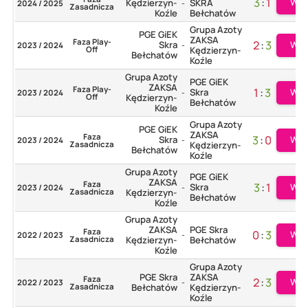
3
:
1
Wię
Kędzierzyn-
SKRA
2024 / 2025
-
Zasadnicza
Koźle
Bełchatów
Grupa Azoty
PGE GiEK
ZAKSA
Faza Play-
2
:
3
Skra
Wię
2023 / 2024
-
Off
Kędzierzyn-
Bełchatów
Koźle
Grupa Azoty
PGE GiEK
ZAKSA
Faza Play-
1
:
3
Skra
Wię
2023 / 2024
-
Off
Kędzierzyn-
Bełchatów
Koźle
Grupa Azoty
PGE GiEK
ZAKSA
Faza
3
:
0
Skra
Wię
2023 / 2024
-
Zasadnicza
Kędzierzyn-
Bełchatów
Koźle
Grupa Azoty
PGE GiEK
ZAKSA
Faza
3
:
1
Skra
Wię
2023 / 2024
-
Zasadnicza
Kędzierzyn-
Bełchatów
Koźle
Grupa Azoty
ZAKSA
PGE Skra
Faza
0
:
3
Wię
2022 / 2023
-
Zasadnicza
Kędzierzyn-
Bełchatów
Koźle
Grupa Azoty
PGE Skra
ZAKSA
Faza
2
:
3
Wię
2022 / 2023
-
Zasadnicza
Bełchatów
Kędzierzyn-
Koźle