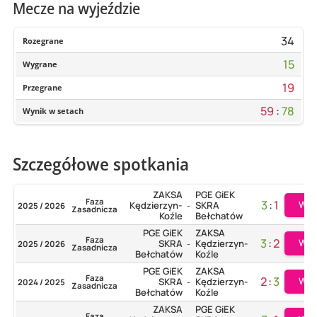
Mecze na wyjeździe
34
Rozegrane
15
Wygrane
19
Przegrane
59
:
78
Wynik w setach
Szczegółowe spotkania
ZAKSA
PGE GiEK
Faza
3
:
1
Wię
Kędzierzyn-
SKRA
2025 / 2026
-
Zasadnicza
Koźle
Bełchatów
PGE GiEK
ZAKSA
Faza
3
:
2
Wię
SKRA
Kędzierzyn-
2025 / 2026
-
Zasadnicza
Bełchatów
Koźle
PGE GiEK
ZAKSA
Faza
2
:
3
Wię
SKRA
Kędzierzyn-
2024 / 2025
-
Zasadnicza
Bełchatów
Koźle
ZAKSA
PGE GiEK
Faza