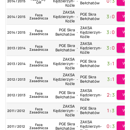
0
:
3
Wię
Kędzierzyn-
2014 / 2015
-
Off
Bełchatów
Koźle
ZAKSA
PGE Skra
Faza
3
:
0
Wię
Kędzierzyn-
2014 / 2015
-
Zasadnicza
Bełchatów
Koźle
ZAKSA
PGE Skra
Faza
3
:
0
Wię
Kędzierzyn-
2014 / 2015
-
Zasadnicza
Bełchatów
Koźle
ZAKSA
PGE Skra
Faza
3
:
0
Wię
Kędzierzyn-
2013 / 2014
-
Zasadnicza
Bełchatów
Koźle
ZAKSA
PGE Skra
Faza
3
:
1
Wię
Kędzierzyn-
2013 / 2014
-
Zasadnicza
Bełchatów
Koźle
ZAKSA
PGE Skra
Faza
3
:
1
Wię
Kędzierzyn-
2012 / 2013
-
Zasadnicza
Bełchatów
Koźle
ZAKSA
PGE Skra
Faza
2
:
3
Wię
Kędzierzyn-
2012 / 2013
-
Zasadnicza
Bełchatów
Koźle
ZAKSA
PGE Skra
Faza
1
:
3
Wię
Kędzierzyn-
2011 / 2012
-
Zasadnicza
Bełchatów
Koźle
ZAKSA
PGE Skra
Faza
0
:
3
Wię
Kędzierzyn-
2011 / 2012
-
Zasadnicza
Bełchatów