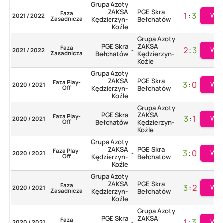
Grupa Azoty
ZAKSA
PGE Skra
Faza
1
:
3
Wię
2021 / 2022
-
Zasadnicza
Kędzierzyn-
Bełchatów
Koźle
Grupa Azoty
PGE Skra
ZAKSA
Faza
2
:
3
Wię
2021 / 2022
-
Zasadnicza
Bełchatów
Kędzierzyn-
Koźle
Grupa Azoty
ZAKSA
PGE Skra
Faza Play-
3
:
0
Wię
2020 / 2021
-
Off
Kędzierzyn-
Bełchatów
Koźle
Grupa Azoty
PGE Skra
ZAKSA
Faza Play-
3
:
1
Wię
2020 / 2021
-
Off
Bełchatów
Kędzierzyn-
Koźle
Grupa Azoty
ZAKSA
PGE Skra
Faza Play-
3
:
0
Wię
2020 / 2021
-
Off
Kędzierzyn-
Bełchatów
Koźle
Grupa Azoty
ZAKSA
PGE Skra
Faza
3
:
2
Wię
2020 / 2021
-
Zasadnicza
Kędzierzyn-
Bełchatów
Koźle
Grupa Azoty
PGE Skra
ZAKSA
Faza
1
:
3
Wię
2020 / 2021
-