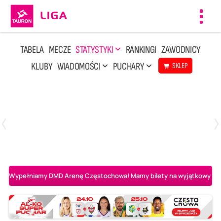
Toggl
navig
TABELA
MECZE
STATYSTYKI
RANKINGI
ZAWODNICY
KLUBY
WIADOMOŚCI
PUCHARY
SKLEP
Poniedziałek, 27 Kwi, 20:00
3
2
PGE Projekt Warszawa
Asseco Resovia Rzeszów
Wypełniamy DMD Arenę Częstochowa! Mamy bilety na wyjątkowy mecz 