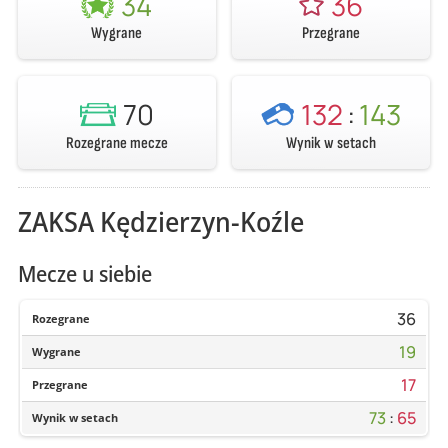
34
36
Wygrane
Przegrane
70
132
:
143
Rozegrane mecze
Wynik w setach
ZAKSA Kędzierzyn-Koźle
Mecze u siebie
36
Rozegrane
19
Wygrane
17
Przegrane
73
:
65
Wynik w setach