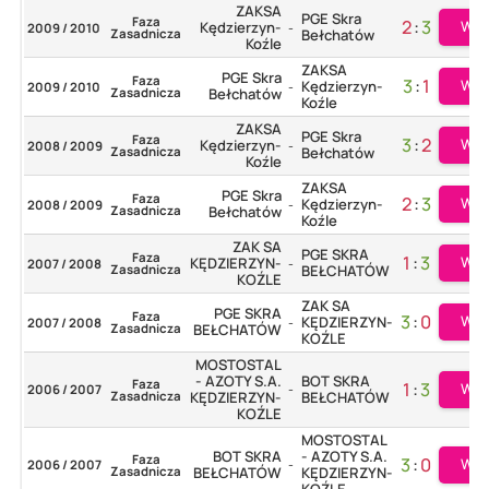
ZAKSA
PGE Skra
Faza
2
:
3
Wię
Kędzierzyn-
2009 / 2010
-
Zasadnicza
Bełchatów
Koźle
ZAKSA
PGE Skra
Faza
3
:
1
Wię
Kędzierzyn-
2009 / 2010
-
Zasadnicza
Bełchatów
Koźle
ZAKSA
PGE Skra
Faza
3
:
2
Wię
Kędzierzyn-
2008 / 2009
-
Zasadnicza
Bełchatów
Koźle
ZAKSA
PGE Skra
Faza
2
:
3
Wię
Kędzierzyn-
2008 / 2009
-
Zasadnicza
Bełchatów
Koźle
ZAK SA
PGE SKRA
Faza
1
:
3
Wię
KĘDZIERZYN-
2007 / 2008
-
Zasadnicza
BEŁCHATÓW
KOŹLE
ZAK SA
PGE SKRA
Faza
3
:
0
Wię
KĘDZIERZYN-
2007 / 2008
-
Zasadnicza
BEŁCHATÓW
KOŹLE
MOSTOSTAL
- AZOTY S.A.
BOT SKRA
Faza
1
:
3
Wię
2006 / 2007
-
Zasadnicza
KĘDZIERZYN-
BEŁCHATÓW
KOŹLE
MOSTOSTAL
BOT SKRA
- AZOTY S.A.
Faza
3
:
0
Wię
2006 / 2007
-
Zasadnicza
BEŁCHATÓW
KĘDZIERZYN-
KOŹLE