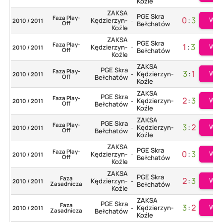
Koźle
ZAKSA
PGE Skra
Faza Play-
0
:
3
Wię
Kędzierzyn-
2010 / 2011
-
Off
Bełchatów
Koźle
ZAKSA
PGE Skra
Faza Play-
1
:
3
Wię
Kędzierzyn-
2010 / 2011
-
Off
Bełchatów
Koźle
ZAKSA
PGE Skra
Faza Play-
3
:
1
Wię
Kędzierzyn-
2010 / 2011
-
Off
Bełchatów
Koźle
ZAKSA
PGE Skra
Faza Play-
2
:
3
Wię
Kędzierzyn-
2010 / 2011
-
Off
Bełchatów
Koźle
ZAKSA
PGE Skra
Faza Play-
3
:
2
Wię
Kędzierzyn-
2010 / 2011
-
Off
Bełchatów
Koźle
ZAKSA
PGE Skra
Faza Play-
0
:
3
Wię
Kędzierzyn-
2010 / 2011
-
Off
Bełchatów
Koźle
ZAKSA
PGE Skra
Faza
2
:
3
Wię
Kędzierzyn-
2010 / 2011
-
Zasadnicza
Bełchatów
Koźle
ZAKSA
PGE Skra
Faza
3
:
2
Wię
Kędzierzyn-
2010 / 2011
-
Zasadnicza
Bełchatów
Koźle