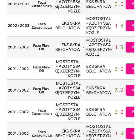
- AZOTY SSA
EKS SKRA
Faza
3
:
0
Wię
2002 / 2003
-
Zasadnicza
KĘDZIERZYN-
BEŁCHATÓW
KOŹLE
MOSTOSTAL
EKS SKRA
- AZOTY SSA
Faza
1
:
3
Wię
2002 / 2003
-
Zasadnicza
BEŁCHATÓW
KĘDZIERZYN-
KOŹLE
MOSTOSTAL
EKS SKRA
- AZOTY SSA
Faza Play-
1
:
3
Wię
2001 / 2002
-
Off
BEŁCHATÓW
KĘDZIERZYN-
KOŹLE
MOSTOSTAL
- AZOTY SSA
EKS SKRA
Faza Play-
3
:
0
Wię
2001 / 2002
-
Off
KĘDZIERZYN-
BEŁCHATÓW
KOŹLE
MOSTOSTAL
- AZOTY SSA
EKS SKRA
Faza Play-
3
:
2
Wię
2001 / 2002
-
Off
KĘDZIERZYN-
BEŁCHATÓW
KOŹLE
MOSTOSTAL
- AZOTY SSA
EKS SKRA
Faza
3
:
0
Wię
2001 / 2002
-
Zasadnicza
KĘDZIERZYN-
BEŁCHATÓW
KOŹLE
MOSTOSTAL
EKS SKRA
- AZOTY SSA
Faza
1
:
3
Wię
2001 / 2002
-
Zasadnicza
BEŁCHATÓW
KĘDZIERZYN-