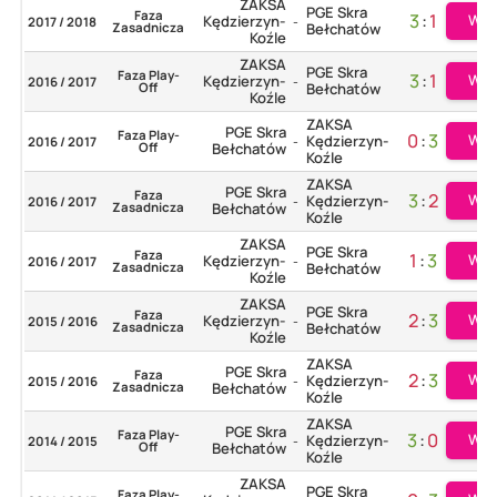
ZAKSA
PGE Skra
Faza
3
:
1
Wię
Kędzierzyn-
2017 / 2018
-
Zasadnicza
Bełchatów
Koźle
ZAKSA
PGE Skra
Faza Play-
3
:
1
Wię
Kędzierzyn-
2016 / 2017
-
Off
Bełchatów
Koźle
ZAKSA
PGE Skra
Faza Play-
0
:
3
Wię
Kędzierzyn-
2016 / 2017
-
Off
Bełchatów
Koźle
ZAKSA
PGE Skra
Faza
3
:
2
Wię
Kędzierzyn-
2016 / 2017
-
Zasadnicza
Bełchatów
Koźle
ZAKSA
PGE Skra
Faza
1
:
3
Wię
Kędzierzyn-
2016 / 2017
-
Zasadnicza
Bełchatów
Koźle
ZAKSA
PGE Skra
Faza
2
:
3
Wię
Kędzierzyn-
2015 / 2016
-
Zasadnicza
Bełchatów
Koźle
ZAKSA
PGE Skra
Faza
2
:
3
Wię
Kędzierzyn-
2015 / 2016
-
Zasadnicza
Bełchatów
Koźle
ZAKSA
PGE Skra
Faza Play-
3
:
0
Wię
Kędzierzyn-
2014 / 2015
-
Off
Bełchatów
Koźle
ZAKSA
PGE Skra
Faza Play-