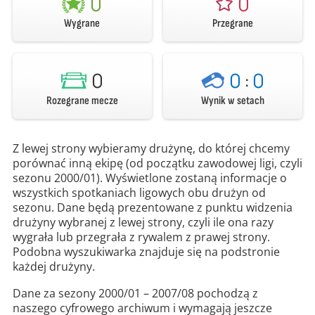
0
0
Wygrane
Przegrane
0
0
:
0
Rozegrane mecze
Wynik w setach
Z lewej strony wybieramy drużynę, do której chcemy
porównać inną ekipę (od początku zawodowej ligi, czyli
sezonu 2000/01). Wyświetlone zostaną informacje o
wszystkich spotkaniach ligowych obu drużyn od
sezonu. Dane będą prezentowane z punktu widzenia
drużyny wybranej z lewej strony, czyli ile ona razy
wygrała lub przegrała z rywalem z prawej strony.
Podobna wyszukiwarka znajduje się na podstronie
każdej drużyny.
Dane za sezony 2000/01 – 2007/08 pochodzą z
naszego cyfrowego archiwum i wymagają jeszcze