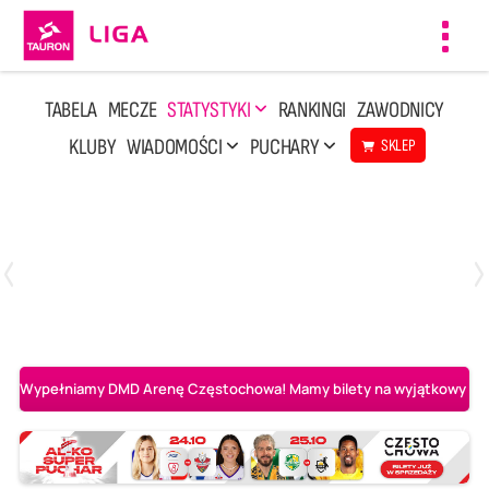
Toggl
navig
TABELA
MECZE
STATYSTYKI
RANKINGI
ZAWODNICY
KLUBY
WIADOMOŚCI
PUCHARY
SKLEP
Poniedziałek, 20 Kwi, 17:30
2
3
Indykpol AZS Olsztyn
PGE GiEK SKRA Bełchatów
Wypełniamy DMD Arenę Częstochowa! Mamy bilety na wyjątkowy mecz 