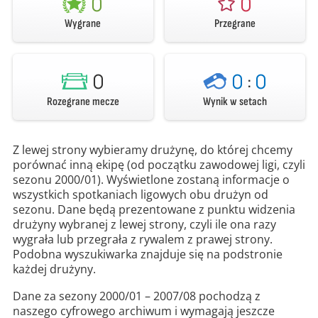
0
0
Wygrane
Przegrane
0
0
:
0
Rozegrane mecze
Wynik w setach
Z lewej strony wybieramy drużynę, do której chcemy
porównać inną ekipę (od początku zawodowej ligi, czyli
sezonu 2000/01). Wyświetlone zostaną informacje o
wszystkich spotkaniach ligowych obu drużyn od
sezonu. Dane będą prezentowane z punktu widzenia
drużyny wybranej z lewej strony, czyli ile ona razy
wygrała lub przegrała z rywalem z prawej strony.
Podobna wyszukiwarka znajduje się na podstronie
każdej drużyny.
Dane za sezony 2000/01 – 2007/08 pochodzą z
naszego cyfrowego archiwum i wymagają jeszcze