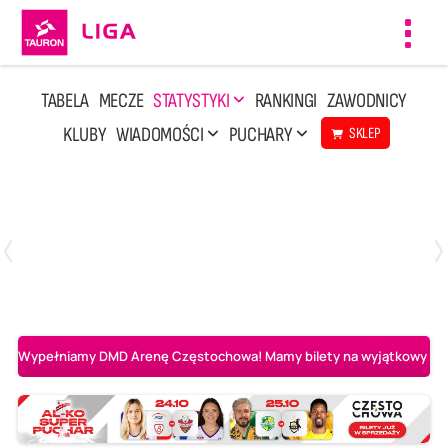
Toggl
navig
TABELA
MECZE
STATYSTYKI
RANKINGI
ZAWODNICY
KLUBY
WIADOMOŚCI
PUCHARY
SKLEP
Poniedziałek, 20 Kwi, 17:30
2
3
Indykpol AZS Olsztyn
PGE GiEK SKRA Bełchatów
Wypełniamy DMD Arenę Częstochowa! Mamy bilety na wyjątkowy mecz 