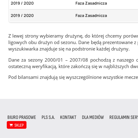
2019 / 2020
Faza Zasadnicza
2019 / 2020
Faza Zasadnicza
Z lewej strony wybieramy drużynę, do której chcemy porówna
ligowych obu drużyn od sezonu. Dane będą prezentowane z pu
wyszukiwarka znajduje się na podstronie każdej drużyny.
Dane za sezony 2000/01 – 2007/08 pochodzą z naszego cy
ostateczną weryfikacją, które zakończą się w najbliższych dw
Pod bilansami znajdują się wyszczególnione wszystkie me
BIURO PRASOWE
PLS S.A.
KONTAKT
DLA MEDIÓW
REGULAMIN SER
SKLEP