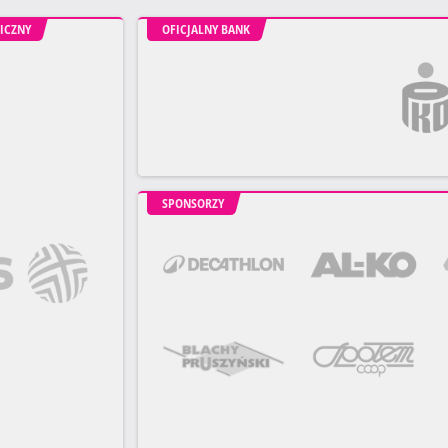
ICZNY
OFICJALNY BANK
SPONSORZY