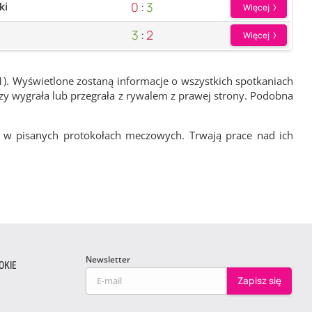
0
:
3
ki
Więcej
3
:
2
Więcej
1). Wyświetlone zostaną informacje o wszystkich spotkaniach
zy wygrała lub przegrała z rywalem z prawej strony. Podobna
 w pisanych protokołach meczowych. Trwają prace nad ich
Newsletter
OKIE