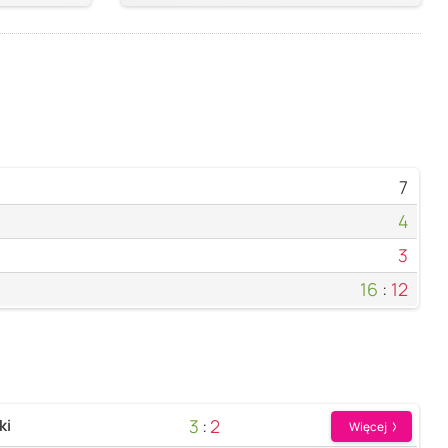
7
4
3
16
:
12
3
:
2
ki
Więcej