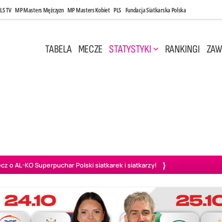
LS TV
MP Masters Mężczyzn
MP Masters Kobiet
PLS
Fundacja Siatkarska Polska
TABELA
MECZE
STATYSTYKI
RANKINGI
ZAW
i, 14:45
Poniedziałek, 27 Kwi, 20:00
3
0
3
2
wiercie
BOGDANKA LUK Lublin
PGE Projekt Warszawa
Ass
o AL-KO Superpuchar Polski siatkarek i siatkarzy!