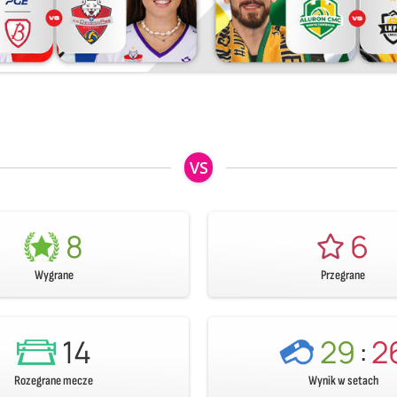
VS
8
6
Wygrane
Przegrane
14
29
:
2
Rozegrane mecze
Wynik w setach