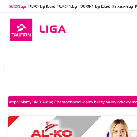
TAURON Liga
TAURON Liga Kobiet
TAURON 1. Liga
TAURON 1. Liga Kobiet
Siatkarskie Ligi
P
Poniedziałek, 20 Kwi, 17:30
Sobota, 25 Kw
2
3
Indykpol AZS Olsztyn
PGE GiEK SKRA Bełchatów
Aluron CMC Warta Za
Wypełniamy DMD Arenę Częstochowa! Mamy bilety na wyjątkowy mecz 