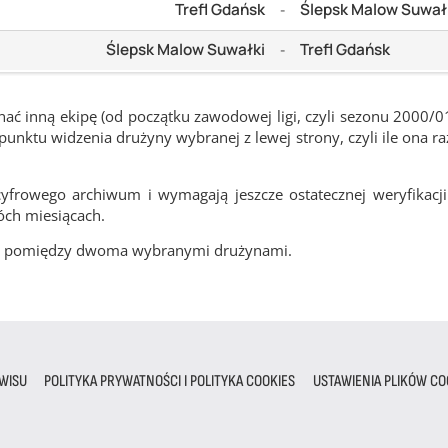
Trefl Gdańsk
Ślepsk Malow Suwał
-
Ślepsk Malow Suwałki
Trefl Gdańsk
-
ć inną ekipę (od początku zawodowej ligi, czyli sezonu 2000/0
nktu widzenia drużyny wybranej z lewej strony, czyli ile ona ra
frowego archiwum i wymagają jeszcze ostatecznej weryfikacji
óch miesiącach.
cze pomiędzy dwoma wybranymi drużynami.
WISU
POLITYKA PRYWATNOŚCI I POLITYKA COOKIES
USTAWIENIA PLIKÓW CO