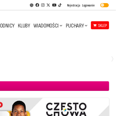
Facebook
Instagram
Twitter
Youtube
Rejestracja
Logowanie
Aplikacja Siatkarskie Ligi
TikTok
ODNICY
KLUBY
WIADOMOŚCI
PUCHARY
SKLEP
Środa, 29 Kwi, 17:30
3
1
eco Resovia Rzeszów
BOGDANKA LUK Lublin
Aluron CMC Warta Zawiercie