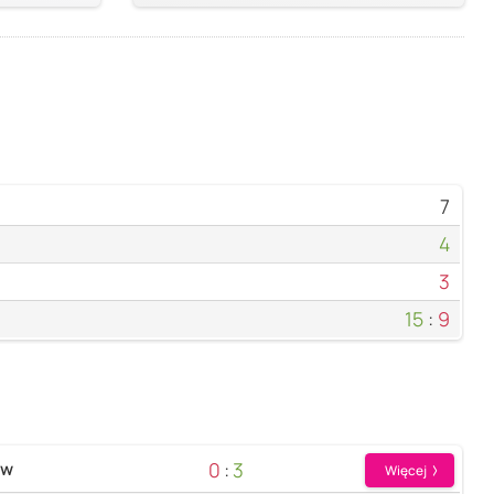
7
4
3
15
:
9
0
:
3
ów
Więcej