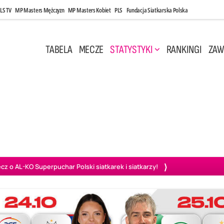
LS TV
MP Masters Mężczyzn
MP Masters Kobiet
PLS
Fundacja Siatkarska Polska
TABELA
MECZE
STATYSTYKI
RANKINGI
ZAW
i, 14:45
Poniedziałek, 27 Kwi, 20:00
3
0
3
2
wiercie
BOGDANKA LUK Lublin
PGE Projekt Warszawa
Ass
o AL-KO Superpuchar Polski siatkarek i siatkarzy!