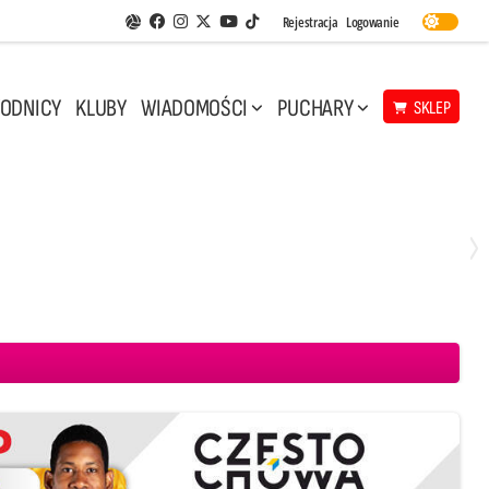
Facebook
Instagram
Twitter
Youtube
Rejestracja
Logowanie
Aplikacja Siatkarskie Ligi
TikTok
ODNICY
KLUBY
WIADOMOŚCI
PUCHARY
SKLEP
Środa, 29 Kwi, 17:30
3
1
eco Resovia Rzeszów
BOGDANKA LUK Lublin
Aluron CMC Warta Zawiercie