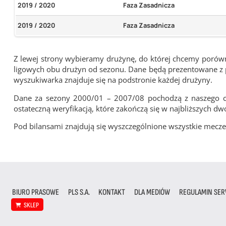
2019 / 2020
Faza Zasadnicza
2019 / 2020
Faza Zasadnicza
Z lewej strony wybieramy drużynę, do której chcemy porówna
ligowych obu drużyn od sezonu. Dane będą prezentowane z pu
wyszukiwarka znajduje się na podstronie każdej drużyny.
Dane za sezony 2000/01 – 2007/08 pochodzą z naszego cy
ostateczną weryfikacją, które zakończą się w najbliższych dw
Pod bilansami znajdują się wyszczególnione wszystkie me
BIURO PRASOWE
PLS S.A.
KONTAKT
DLA MEDIÓW
REGULAMIN SER
SKLEP