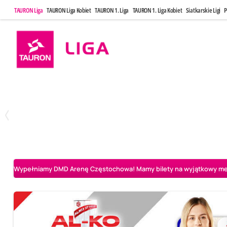
TAURON Liga
TAURON Liga Kobiet
TAURON 1. Liga
TAURON 1. Liga Kobiet
Siatkarskie Ligi
P
Poniedziałek, 20 Kwi, 17:30
Sobota, 25 Kw
2
3
Indykpol AZS Olsztyn
PGE GiEK SKRA Bełchatów
Aluron CMC Warta Za
Wypełniamy DMD Arenę Częstochowa! Mamy bilety na wyjątkowy mecz 