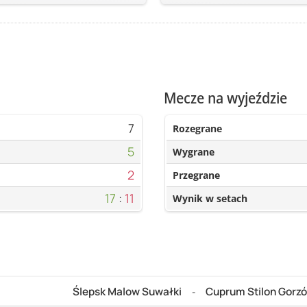
Mecze na wyjeździe
7
Rozegrane
5
Wygrane
2
Przegrane
17
:
11
Wynik w setach
Ślepsk Malow Suwałki
Cuprum Stilon Gorz
-