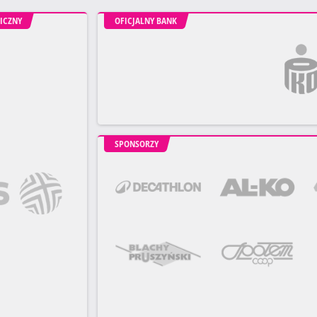
ICZNY
OFICJALNY BANK
SPONSORZY