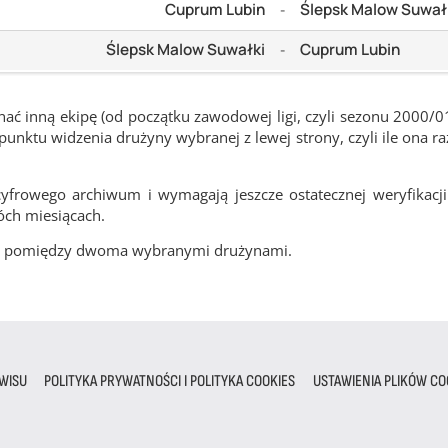
Cuprum Lubin
Ślepsk Malow Suwał
-
Ślepsk Malow Suwałki
Cuprum Lubin
-
ć inną ekipę (od początku zawodowej ligi, czyli sezonu 2000/0
nktu widzenia drużyny wybranej z lewej strony, czyli ile ona ra
frowego archiwum i wymagają jeszcze ostatecznej weryfikacji
óch miesiącach.
cze pomiędzy dwoma wybranymi drużynami.
WISU
POLITYKA PRYWATNOŚCI I POLITYKA COOKIES
USTAWIENIA PLIKÓW CO