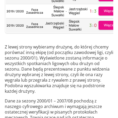
Suwałki
Ślepsk
Jastrzębski
Faza
1
:
3
Więcej
Malow
2019 / 2020
-
Zasadnicza
Węgiel
Suwałki
Ślepsk
Jastrzębski
Faza
3
:
0
Więcej
Malow
2019 / 2020
-
Zasadnicza
Węgiel
Suwałki
Z lewej strony wybieramy drużynę, do której chcemy
porównać inną ekipę (od początku zawodowej ligi, czyli
sezonu 2000/01). Wyświetlone zostaną informacje o
wszystkich spotkaniach ligowych obu drużyn od
sezonu. Dane będą prezentowane z punktu widzenia
drużyny wybranej z lewej strony, czyli ile ona razy
wygrała lub przegrała z rywalem z prawej strony.
Podobna wyszukiwarka znajduje się na podstronie
każdej drużyny.
Dane za sezony 2000/01 – 2007/08 pochodzą z
naszego cyfrowego archiwum i wymagają jeszcze
ostatecznej weryfikacji w pisanych protokołach
meczowych. Trwają prace nad ich ostateczną