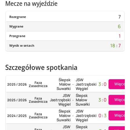
Mecze na wyjeździe
7
Rozegrane
6
Wygrane
1
Przegrane
18
:
7
Wynik w setach
Szczegółowe spotkania
Ślepsk
JSW
Faza
3
:
0
Więcej
Malow
Jastrzębski
2025 / 2026
-
Zasadnicza
Suwałki
Węgiel
JSW
Ślepsk
Faza
3
:
0
Więcej
Jastrzębski
Malow
2025 / 2026
-
Zasadnicza
Węgiel
Suwałki
Ślepsk
JSW
Faza
0
:
3
Więcej
Malow
Jastrzębski
2024 / 2025
-
Zasadnicza
Suwałki
Węgiel
JSW
Ślepsk
Faza