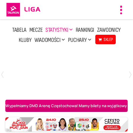
Toggl
navig
TABELA
MECZE
STATYSTYKI
RANKINGI
ZAWODNICY
KLUBY
WIADOMOŚCI
PUCHARY
SKLEP
Środa, 6 Maj, 20:00
1
3
BOGDANKA LUK Lublin
Aluron CMC Warta Zawiercie
Wypełniamy DMD Arenę Częstochowa! Mamy bilety na wyjątkowy mecz 