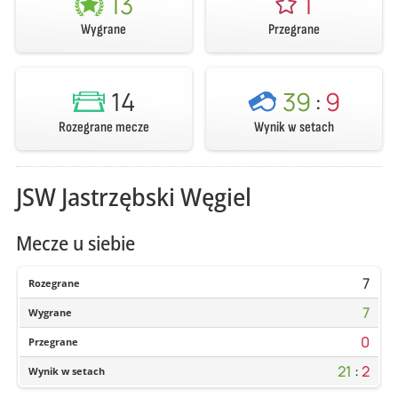
13
1
Wygrane
Przegrane
14
39
:
9
Rozegrane mecze
Wynik w setach
JSW Jastrzębski Węgiel
Mecze u siebie
7
Rozegrane
7
Wygrane
0
Przegrane
21
:
2
Wynik w setach