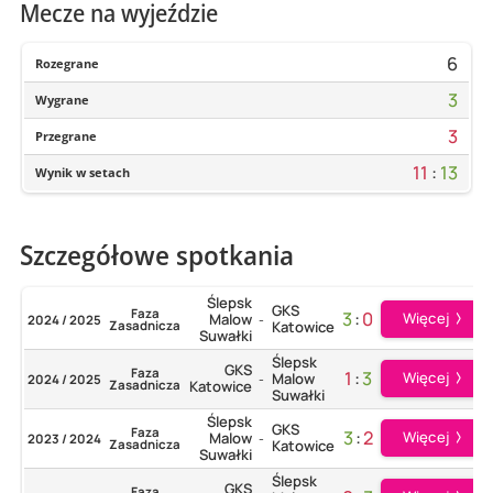
Mecze na wyjeździe
6
Rozegrane
3
Wygrane
3
Przegrane
11
:
13
Wynik w setach
Szczegółowe spotkania
Ślepsk
GKS
Faza
3
:
0
Więcej
Malow
2024 / 2025
-
Zasadnicza
Katowice
Suwałki
Ślepsk
GKS
Faza
1
:
3
Więcej
Malow
2024 / 2025
-
Zasadnicza
Katowice
Suwałki
Ślepsk
GKS
Faza
3
:
2
Więcej
Malow
2023 / 2024
-
Zasadnicza
Katowice
Suwałki
Ślepsk
GKS
Faza