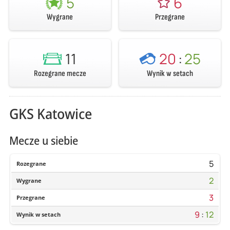
5
6
Wygrane
Przegrane
11
20
:
25
Rozegrane mecze
Wynik w setach
GKS Katowice
Mecze u siebie
5
Rozegrane
2
Wygrane
3
Przegrane
9
:
12
Wynik w setach