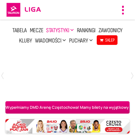
Toggl
navig
TABELA
MECZE
STATYSTYKI
RANKINGI
ZAWODNICY
KLUBY
WIADOMOŚCI
PUCHARY
SKLEP
Poniedziałek, 20 Kwi, 17:30
2
3
Indykpol AZS Olsztyn
PGE GiEK SKRA Bełchatów
Wypełniamy DMD Arenę Częstochowa! Mamy bilety na wyjątkowy mecz 