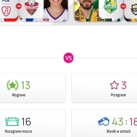
VS
13
3
Wygrane
Przegrane
16
43
:
1
Rozegrane mecze
Wynik w setach