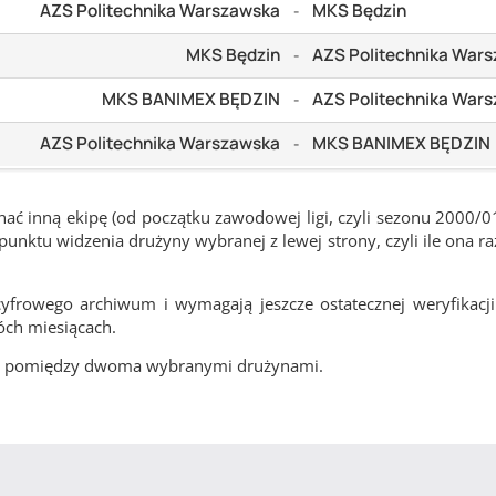
AZS Politechnika Warszawska
MKS Będzin
-
MKS Będzin
AZS Politechnika War
-
MKS BANIMEX BĘDZIN
AZS Politechnika War
-
AZS Politechnika Warszawska
MKS BANIMEX BĘDZIN
-
ć inną ekipę (od początku zawodowej ligi, czyli sezonu 2000/0
nktu widzenia drużyny wybranej z lewej strony, czyli ile ona ra
frowego archiwum i wymagają jeszcze ostatecznej weryfikacji
óch miesiącach.
cze pomiędzy dwoma wybranymi drużynami.