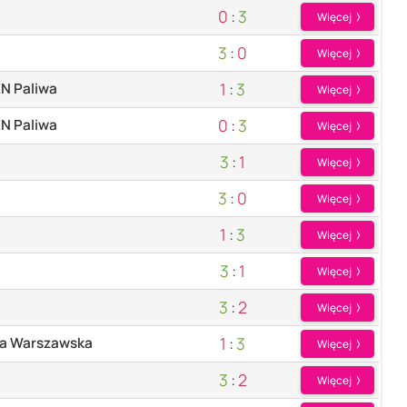
0
:
3
Więcej
3
:
0
Więcej
1
:
3
N Paliwa
Więcej
0
:
3
N Paliwa
Więcej
3
:
1
Więcej
3
:
0
Więcej
1
:
3
Więcej
3
:
1
Więcej
3
:
2
Więcej
1
:
3
ka Warszawska
Więcej
3
:
2
Więcej