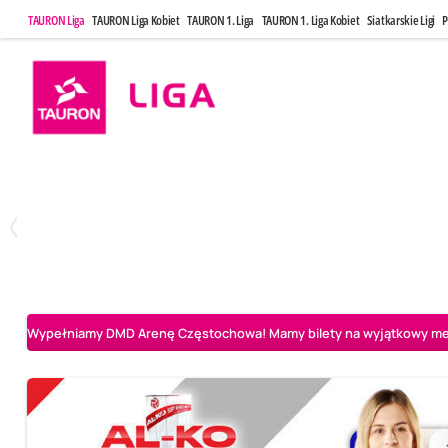
TAURON Liga
TAURON Liga Kobiet
TAURON 1. Liga
TAURON 1. Liga Kobiet
Siatkarskie Ligi
P
Poniedziałek, 20 Kwi, 17:30
Sobota, 25 Kw
2
3
Indykpol AZS Olsztyn
PGE GiEK SKRA Bełchatów
Aluron CMC Warta Za
Wypełniamy DMD Arenę Częstochowa! Mamy bilety na wyjątkowy mecz 