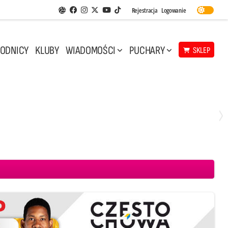
Facebook
Instagram
Twitter
Youtube
Rejestracja
Logowanie
Aplikacja Siatkarskie Ligi
TikTok
ODNICY
KLUBY
WIADOMOŚCI
PUCHARY
SKLEP
Środa, 29 Kwi, 17:30
3
1
eco Resovia Rzeszów
BOGDANKA LUK Lublin
Aluron CMC Warta Zawiercie