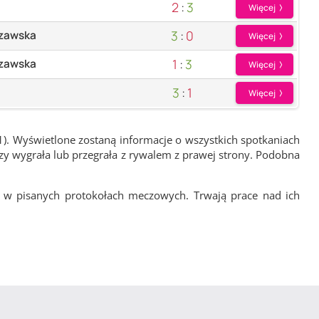
2
:
3
Więcej
3
:
0
szawska
Więcej
1
:
3
szawska
Więcej
3
:
1
Więcej
1). Wyświetlone zostaną informacje o wszystkich spotkaniach
zy wygrała lub przegrała z rywalem z prawej strony. Podobna
 w pisanych protokołach meczowych. Trwają prace nad ich