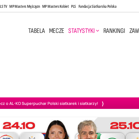
LS TV
MP Masters Mężczyzn
MP Masters Kobiet
PLS
Fundacja Siatkarska Polska
TABELA
MECZE
STATYSTYKI
RANKINGI
ZAW
i, 14:45
Poniedziałek, 27 Kwi, 20:00
3
0
3
2
wiercie
BOGDANKA LUK Lublin
PGE Projekt Warszawa
Ass
o AL-KO Superpuchar Polski siatkarek i siatkarzy!