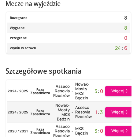
Mecze na wyjeździe
8
Rozegrane
8
Wygrane
0
Przegrane
24
:
6
Wynik w setach
Szczegółowe spotkania
Nowak-
Asseco
Mosty
Faza
3
:
0
Resovia
Więcej
2024 / 2025
-
Zasadnicza
MKS
Rzeszów
Będzin
Nowak-
Asseco
Mosty
Faza
1
:
3
Resovia
Więcej
2024 / 2025
-
Zasadnicza
MKS
Rzeszów
Będzin
Asseco
MKS
Faza
3
:
0
Więcej
Resovia
2020 / 2021
-
Zasadnicza
Będzin
Rzeszów