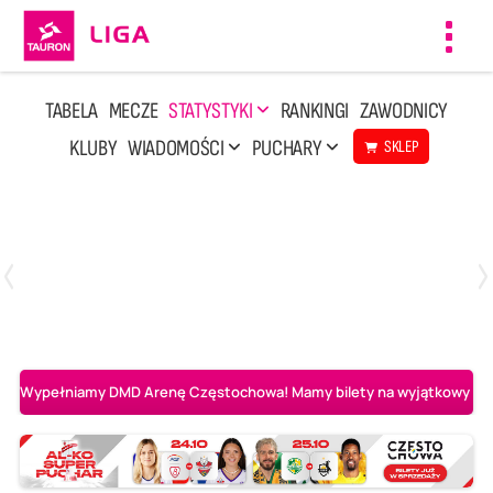
Toggl
navig
TABELA
MECZE
STATYSTYKI
RANKINGI
ZAWODNICY
KLUBY
WIADOMOŚCI
PUCHARY
SKLEP
Sobota, 2 Maj, 14:45
0
3
Aluron CMC Warta Zawiercie
BOGDANKA LUK Lublin
Wypełniamy DMD Arenę Częstochowa! Mamy bilety na wyjątkowy mecz 