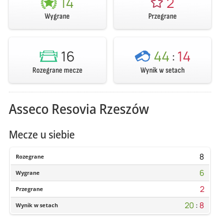
14
2
Wygrane
Przegrane
16
44
:
14
Rozegrane mecze
Wynik w setach
Asseco Resovia Rzeszów
Mecze u siebie
8
Rozegrane
6
Wygrane
2
Przegrane
20
:
8
Wynik w setach