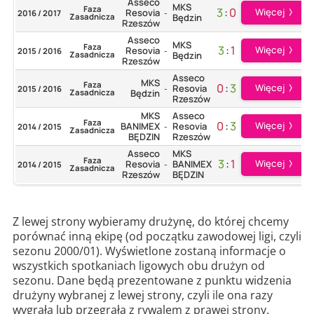
Asseco
MKS
Faza
3
:
0
Więcej
Resovia
2016 / 2017
-
Zasadnicza
Będzin
Rzeszów
Asseco
MKS
Faza
3
:
1
Więcej
Resovia
2015 / 2016
-
Zasadnicza
Będzin
Rzeszów
Asseco
MKS
Faza
0
:
3
Więcej
Resovia
2015 / 2016
-
Zasadnicza
Będzin
Rzeszów
MKS
Asseco
Faza
0
:
3
Więcej
BANIMEX
Resovia
2014 / 2015
-
Zasadnicza
BĘDZIN
Rzeszów
Asseco
MKS
Faza
3
:
1
Więcej
Resovia
BANIMEX
2014 / 2015
-
Zasadnicza
Rzeszów
BĘDZIN
Z lewej strony wybieramy drużynę, do której chcemy
porównać inną ekipę (od początku zawodowej ligi, czyli
sezonu 2000/01). Wyświetlone zostaną informacje o
wszystkich spotkaniach ligowych obu drużyn od
sezonu. Dane będą prezentowane z punktu widzenia
drużyny wybranej z lewej strony, czyli ile ona razy
wygrała lub przegrała z rywalem z prawej strony.