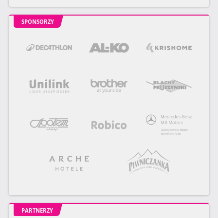
SPONSORZY
PARTNERZY