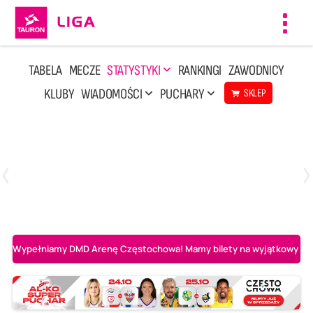
Toggl
navig
TABELA
MECZE
STATYSTYKI
RANKINGI
ZAWODNICY
KLUBY
WIADOMOŚCI
PUCHARY
SKLEP
Czwartek, 30 Kwi, 17:30
1
3
Asseco Resovia Rzeszów
PGE Projekt Warszawa
Wypełniamy DMD Arenę Częstochowa! Mamy bilety na wyjątkowy mecz 