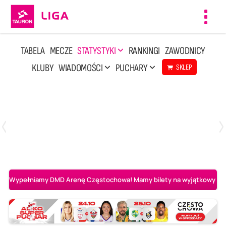
Toggl
navig
TABELA
MECZE
STATYSTYKI
RANKINGI
ZAWODNICY
KLUBY
WIADOMOŚCI
PUCHARY
SKLEP
Czwartek, 30 Kwi, 17:30
1
3
Asseco Resovia Rzeszów
PGE Projekt Warszawa
Wypełniamy DMD Arenę Częstochowa! Mamy bilety na wyjątkowy mecz 