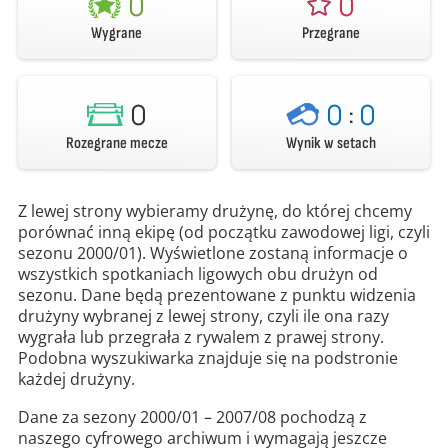
0
0
Wygrane
Przegrane
0
0
:
0
Rozegrane mecze
Wynik w setach
Z lewej strony wybieramy drużynę, do której chcemy
porównać inną ekipę (od początku zawodowej ligi, czyli
sezonu 2000/01). Wyświetlone zostaną informacje o
wszystkich spotkaniach ligowych obu drużyn od
sezonu. Dane będą prezentowane z punktu widzenia
drużyny wybranej z lewej strony, czyli ile ona razy
wygrała lub przegrała z rywalem z prawej strony.
Podobna wyszukiwarka znajduje się na podstronie
każdej drużyny.
Dane za sezony 2000/01 – 2007/08 pochodzą z
naszego cyfrowego archiwum i wymagają jeszcze