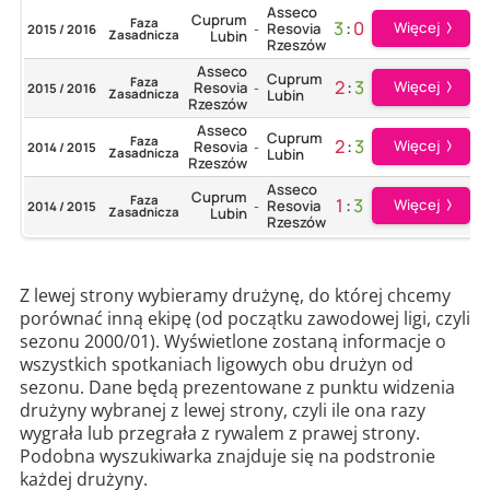
Asseco
Cuprum
Faza
3
:
0
Więcej
Resovia
2015 / 2016
-
Zasadnicza
Lubin
Rzeszów
Asseco
Cuprum
Faza
2
:
3
Więcej
Resovia
2015 / 2016
-
Zasadnicza
Lubin
Rzeszów
Asseco
Cuprum
Faza
2
:
3
Więcej
Resovia
2014 / 2015
-
Zasadnicza
Lubin
Rzeszów
Asseco
Cuprum
Faza
1
:
3
Więcej
Resovia
2014 / 2015
-
Zasadnicza
Lubin
Rzeszów
Z lewej strony wybieramy drużynę, do której chcemy
porównać inną ekipę (od początku zawodowej ligi, czyli
sezonu 2000/01). Wyświetlone zostaną informacje o
wszystkich spotkaniach ligowych obu drużyn od
sezonu. Dane będą prezentowane z punktu widzenia
drużyny wybranej z lewej strony, czyli ile ona razy
wygrała lub przegrała z rywalem z prawej strony.
Podobna wyszukiwarka znajduje się na podstronie
każdej drużyny.