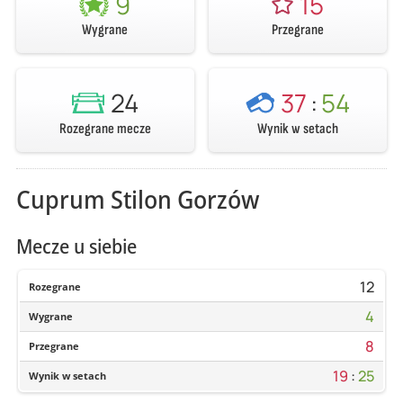
9
15
Wygrane
Przegrane
24
37
:
54
Rozegrane mecze
Wynik w setach
Cuprum Stilon Gorzów
Mecze u siebie
12
Rozegrane
4
Wygrane
8
Przegrane
19
:
25
Wynik w setach