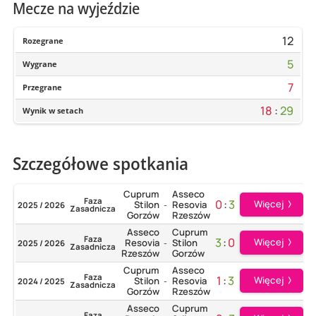
Mecze na wyjeździe
12
Rozegrane
5
Wygrane
7
Przegrane
18
:
29
Wynik w setach
Szczegółowe spotkania
Cuprum
Asseco
Faza
0
:
3
Więcej
Stilon
Resovia
2025 / 2026
-
Zasadnicza
Gorzów
Rzeszów
Asseco
Cuprum
Faza
3
:
0
Więcej
Resovia
Stilon
2025 / 2026
-
Zasadnicza
Rzeszów
Gorzów
Cuprum
Asseco
Faza
1
:
3
Więcej
Stilon
Resovia
2024 / 2025
-
Zasadnicza
Gorzów
Rzeszów
Asseco
Cuprum
Faza