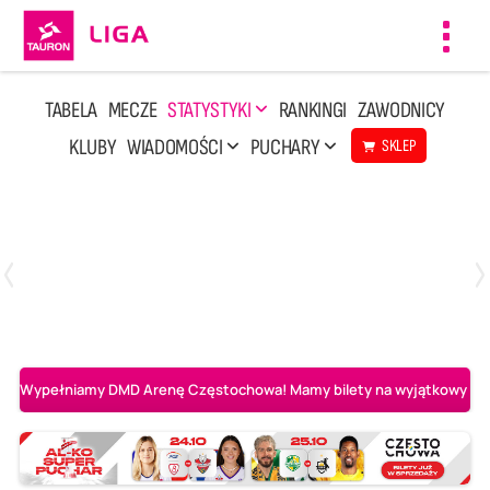
Toggl
navig
TABELA
MECZE
STATYSTYKI
RANKINGI
ZAWODNICY
KLUBY
WIADOMOŚCI
PUCHARY
SKLEP
Poniedziałek, 27 Kwi, 20:00
3
2
PGE Projekt Warszawa
Asseco Resovia Rzeszów
Wypełniamy DMD Arenę Częstochowa! Mamy bilety na wyjątkowy mecz 