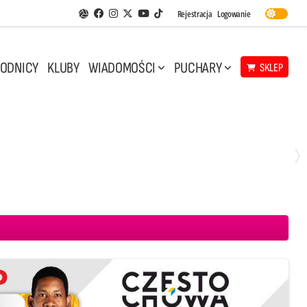
Facebook
Instagram
Twitter
Youtube
Rejestracja
Logowanie
Aplikacja Siatkarskie Ligi
TikTok
ODNICY
KLUBY
WIADOMOŚCI
PUCHARY
SKLEP
Środa, 29 Kwi, 17:30
3
1
eco Resovia Rzeszów
BOGDANKA LUK Lublin
Aluron CMC Warta Zawiercie