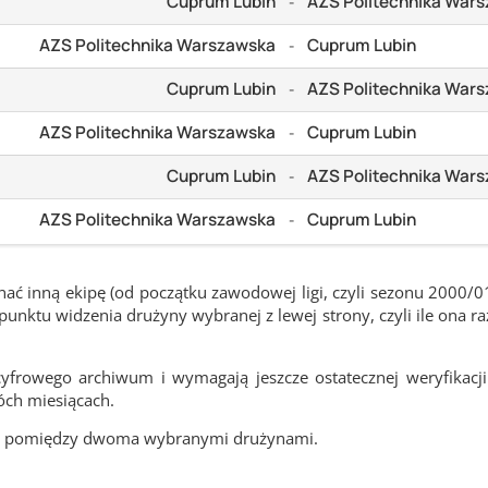
Cuprum Lubin
AZS Politechnika War
-
AZS Politechnika Warszawska
Cuprum Lubin
-
Cuprum Lubin
AZS Politechnika War
-
AZS Politechnika Warszawska
Cuprum Lubin
-
Cuprum Lubin
AZS Politechnika War
-
AZS Politechnika Warszawska
Cuprum Lubin
-
ć inną ekipę (od początku zawodowej ligi, czyli sezonu 2000/0
nktu widzenia drużyny wybranej z lewej strony, czyli ile ona ra
frowego archiwum i wymagają jeszcze ostatecznej weryfikacji
óch miesiącach.
cze pomiędzy dwoma wybranymi drużynami.