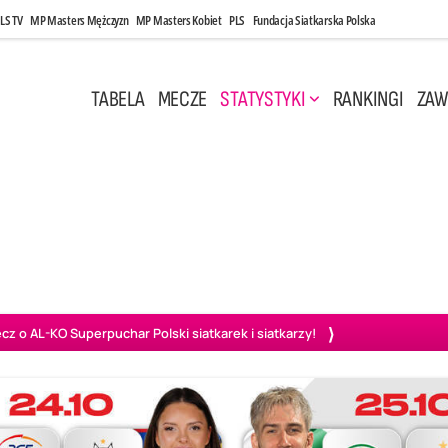
LS TV
MP Masters Mężczyzn
MP Masters Kobiet
PLS
Fundacja Siatkarska Polska
TABELA
MECZE
STATYSTYKI
RANKINGI
ZAW
i, 14:45
Poniedziałek, 27 Kwi, 20:00
3
0
3
2
wiercie
BOGDANKA LUK Lublin
PGE Projekt Warszawa
Ass
o AL-KO Superpuchar Polski siatkarek i siatkarzy!