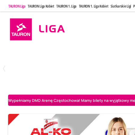
TAURON Liga
TAURON Liga Kobiet
TAURON 1. Liga
TAURON 1. Liga Kobiet
Siatkarskie Ligi
P
Poniedziałek, 20 Kwi, 17:30
Sobota, 25 Kw
2
3
Indykpol AZS Olsztyn
PGE GiEK SKRA Bełchatów
Aluron CMC Warta Za
Wypełniamy DMD Arenę Częstochowa! Mamy bilety na wyjątkowy mecz 