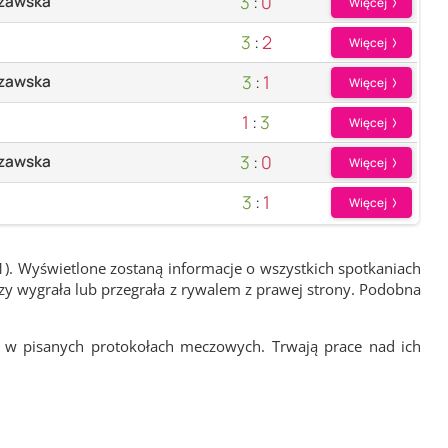
3
:
0
szawska
Więcej
3
:
2
Więcej
3
:
1
szawska
Więcej
1
:
3
Więcej
3
:
0
szawska
Więcej
3
:
1
Więcej
1). Wyświetlone zostaną informacje o wszystkich spotkaniach
zy wygrała lub przegrała z rywalem z prawej strony. Podobna
 w pisanych protokołach meczowych. Trwają prace nad ich