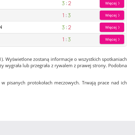
3
:
2
Więcej
1
:
3
Więcej
3
:
2
N
Więcej
1
:
3
Więcej
1). Wyświetlone zostaną informacje o wszystkich spotkaniach
zy wygrała lub przegrała z rywalem z prawej strony. Podobna
 w pisanych protokołach meczowych. Trwają prace nad ich