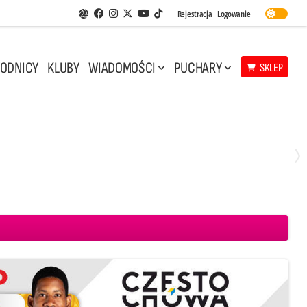
Facebook
Instagram
Twitter
Youtube
Rejestracja
Logowanie
Aplikacja Siatkarskie Ligi
TikTok
ODNICY
KLUBY
WIADOMOŚCI
PUCHARY
SKLEP
Sobota, 2 Maj, 14:45
0
3
 Projekt Warszawa
Aluron CMC Warta Zawiercie
BOGDANKA LUK Lublin