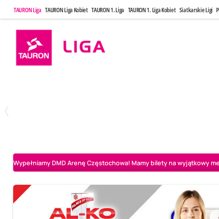
TAURON Liga
TAURON Liga Kobiet
TAURON 1. Liga
TAURON 1. Liga Kobiet
Siatkarskie Ligi
P
Poniedziałek, 27 Kwi, 20:00
Środa, 29 Kwi
3
2
PGE Projekt Warszawa
Asseco Resovia Rzeszów
BOGDANKA LUK Lu
Wypełniamy DMD Arenę Częstochowa! Mamy bilety na wyjątkowy mecz 