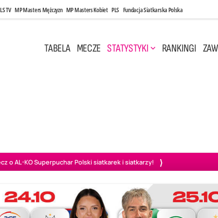
LS TV
MP Masters Mężczyzn
MP Masters Kobiet
PLS
Fundacja Siatkarska Polska
TABELA
MECZE
STATYSTYKI
RANKINGI
ZAW
, 17:30
Czwartek, 30 Kwi, 17:30
3
1
1
3
blin
Aluron CMC Warta Zawiercie
Asseco Resovia Rzeszów
PGE
o AL-KO Superpuchar Polski siatkarek i siatkarzy!