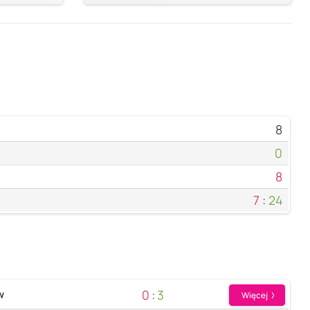
8
0
8
7
:
24
0
:
3
w
Więcej