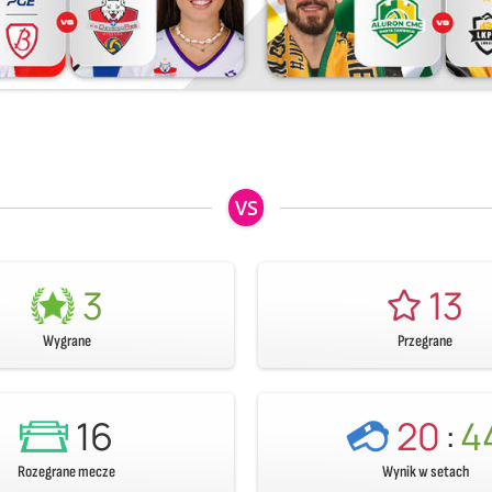
VS
3
13
Wygrane
Przegrane
16
20
:
4
Rozegrane mecze
Wynik w setach