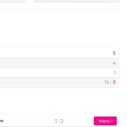
5
4
1
14
:
8
3
:
2
ów
Więcej