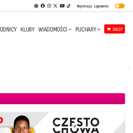
Facebook
Instagram
Twitter
Youtube
Rejestracja
Logowanie
Aplikacja Siatkarskie Ligi
TikTok
ODNICY
KLUBY
WIADOMOŚCI
PUCHARY
SKLEP
Środa, 29 Kwi, 17:30
3
1
eco Resovia Rzeszów
BOGDANKA LUK Lublin
Aluron CMC Warta Zawiercie