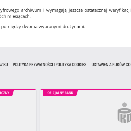
frowego archiwum i wymagają jeszcze ostatecznej weryfikacji
óch miesiącach.
cze pomiędzy dwoma wybranymi drużynami.
WISU
POLITYKA PRYWATNOŚCI I POLITYKA COOKIES
USTAWIENIA PLIKÓW CO
ICZNY
OFICJALNY BANK