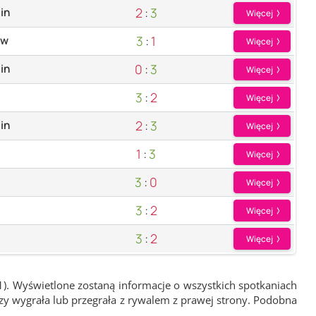
2
:
3
in
Więcej
3
:
1
ów
Więcej
0
:
3
in
Więcej
3
:
2
Więcej
2
:
3
in
Więcej
1
:
3
Więcej
3
:
0
Więcej
3
:
2
Więcej
3
:
2
Więcej
1). Wyświetlone zostaną informacje o wszystkich spotkaniach
zy wygrała lub przegrała z rywalem z prawej strony. Podobna