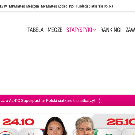
LS TV
MP Masters Mężczyzn
MP Masters Kobiet
PLS
Fundacja Siatkarska Polska
TABELA
MECZE
STATYSTYKI
RANKINGI
ZAW
i, 14:45
Poniedziałek, 27 Kwi, 20:00
3
0
3
2
wiercie
BOGDANKA LUK Lublin
PGE Projekt Warszawa
Ass
o AL-KO Superpuchar Polski siatkarek i siatkarzy!