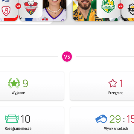
VS
9
1
Wygrane
Przegrane
10
29
:
1
Rozegrane mecze
Wynik w setach