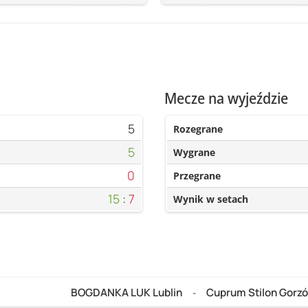
Mecze na wyjeździe
5
Rozegrane
5
Wygrane
0
Przegrane
15
:
7
Wynik w setach
BOGDANKA LUK Lublin
Cuprum Stilon Gorz
-