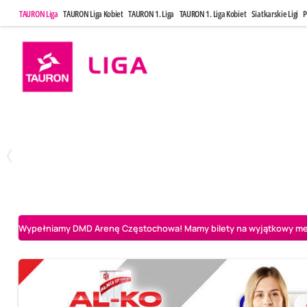
TAURON Liga
TAURON Liga Kobiet
TAURON 1. Liga
TAURON 1. Liga Kobiet
Siatkarskie Ligi
P
Poniedziałek, 20 Kwi, 17:30
Sobota, 25 Kw
2
3
Indykpol AZS Olsztyn
PGE GiEK SKRA Bełchatów
Aluron CMC Warta Za
Wypełniamy DMD Arenę Częstochowa! Mamy bilety na wyjątkowy mecz 