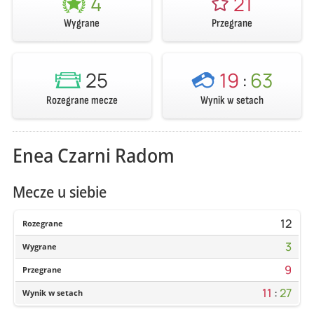
4
21
Wygrane
Przegrane
25
19
:
63
Rozegrane mecze
Wynik w setach
Enea Czarni Radom
Mecze u siebie
12
Rozegrane
3
Wygrane
9
Przegrane
11
:
27
Wynik w setach