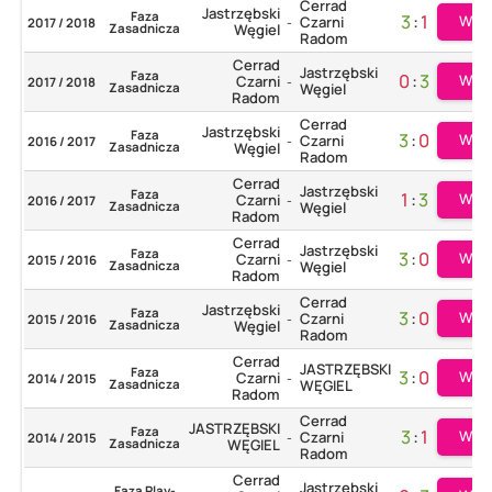
Cerrad
Jastrzębski
Faza
3
:
1
Więc
Czarni
2017 / 2018
-
Zasadnicza
Węgiel
Radom
Cerrad
Jastrzębski
Faza
0
:
3
Więc
Czarni
2017 / 2018
-
Zasadnicza
Węgiel
Radom
Cerrad
Jastrzębski
Faza
3
:
0
Więc
Czarni
2016 / 2017
-
Zasadnicza
Węgiel
Radom
Cerrad
Jastrzębski
Faza
1
:
3
Więc
Czarni
2016 / 2017
-
Zasadnicza
Węgiel
Radom
Cerrad
Jastrzębski
Faza
3
:
0
Więc
Czarni
2015 / 2016
-
Zasadnicza
Węgiel
Radom
Cerrad
Jastrzębski
Faza
3
:
0
Więc
Czarni
2015 / 2016
-
Zasadnicza
Węgiel
Radom
Cerrad
JASTRZĘBSKI
Faza
3
:
0
Więc
Czarni
2014 / 2015
-
Zasadnicza
WĘGIEL
Radom
Cerrad
JASTRZĘBSKI
Faza
3
:
1
Więc
Czarni
2014 / 2015
-
Zasadnicza
WĘGIEL
Radom
Cerrad
Jastrzębski
Faza Play-