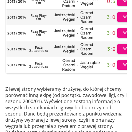
0
:
3
Więc
Czarni
2013 / 2014
-
Off
Węgiel
Radom
Cerrad
Jastrzębski
Faza Play-
3
:
0
Więc
Czarni
2013 / 2014
-
Off
Węgiel
Radom
Cerrad
Jastrzębski
Faza Play-
3
:
0
Więc
Czarni
2013 / 2014
-
Off
Węgiel
Radom
Cerrad
Jastrzębski
Faza
3
:
2
Więc
Czarni
2013 / 2014
-
Zasadnicza
Węgiel
Radom
Cerrad
Jastrzębski
Faza
3
:
0
Więc
Czarni
2013 / 2014
-
Zasadnicza
Węgiel
Radom
Z lewej strony wybieramy drużynę, do której chcemy
porównać inną ekipę (od początku zawodowej ligi, czyli
sezonu 2000/01). Wyświetlone zostaną informacje o
wszystkich spotkaniach ligowych obu drużyn od
sezonu. Dane będą prezentowane z punktu widzenia
drużyny wybranej z lewej strony, czyli ile ona razy
wygrała lub przegrała z rywalem z prawej strony.