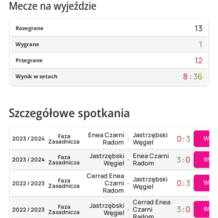
Mecze na wyjeździe
13
Rozegrane
1
Wygrane
12
Przegrane
8
:
36
Wynik w setach
Szczegółowe spotkania
Enea Czarni
Jastrzębski
Faza
0
:
3
Więc
2023 / 2024
-
Zasadnicza
Radom
Węgiel
Jastrzębski
Enea Czarni
Faza
3
:
0
Więc
2023 / 2024
-
Zasadnicza
Węgiel
Radom
Cerrad Enea
Jastrzębski
Faza
0
:
3
Więc
Czarni
2022 / 2023
-
Zasadnicza
Węgiel
Radom
Cerrad Enea
Jastrzębski
Faza
3
:
0
Więc
Czarni
2022 / 2023
-
Zasadnicza
Węgiel
Radom