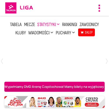
Toggl
navig
TABELA
MECZE
STATYSTYKI
RANKINGI
ZAWODNICY
KLUBY
WIADOMOŚCI
PUCHARY
SKLEP
Poniedziałek, 20 Kwi, 17:30
2
3
Indykpol AZS Olsztyn
PGE GiEK SKRA Bełchatów
Wypełniamy DMD Arenę Częstochowa! Mamy bilety na wyjątkowy mecz 