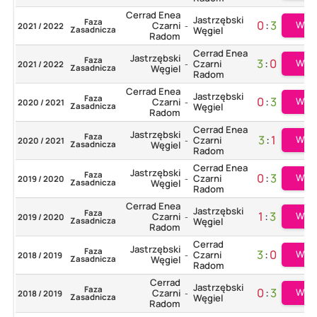
Cerrad Enea
Jastrzębski
Faza
0
:
3
Więc
Czarni
2021 / 2022
-
Zasadnicza
Węgiel
Radom
Cerrad Enea
Jastrzębski
Faza
3
:
0
Więc
Czarni
2021 / 2022
-
Zasadnicza
Węgiel
Radom
Cerrad Enea
Jastrzębski
Faza
0
:
3
Więc
Czarni
2020 / 2021
-
Zasadnicza
Węgiel
Radom
Cerrad Enea
Jastrzębski
Faza
3
:
1
Więc
Czarni
2020 / 2021
-
Zasadnicza
Węgiel
Radom
Cerrad Enea
Jastrzębski
Faza
0
:
3
Więc
Czarni
2019 / 2020
-
Zasadnicza
Węgiel
Radom
Cerrad Enea
Jastrzębski
Faza
1
:
3
Więc
Czarni
2019 / 2020
-
Zasadnicza
Węgiel
Radom
Cerrad
Jastrzębski
Faza
3
:
0
Więc
Czarni
2018 / 2019
-
Zasadnicza
Węgiel
Radom
Cerrad
Jastrzębski
Faza
0
:
3
Więc
Czarni
2018 / 2019
-
Zasadnicza
Węgiel
Radom