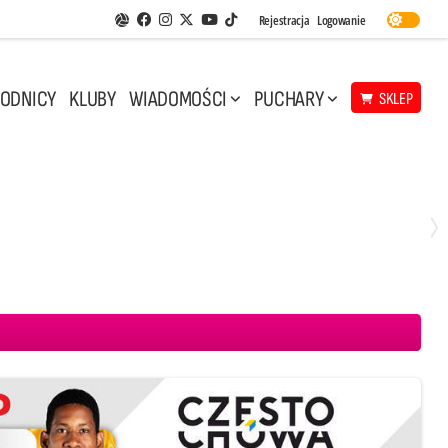
Facebook
Instagram
Twitter
Youtube
Rejestracja
Logowanie
Aplikacja Siatkarskie Ligi
TikTok
ODNICY
KLUBY
WIADOMOŚCI
PUCHARY
SKLEP
Środa, 29 Kwi, 17:30
3
1
eco Resovia Rzeszów
BOGDANKA LUK Lublin
Aluron CMC Warta Zawiercie