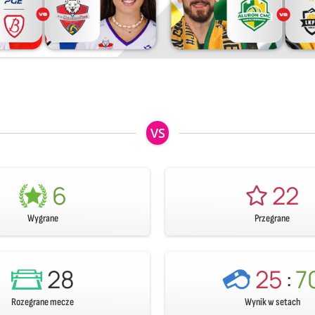
VS
6
22
Wygrane
Przegrane
28
25
:
7
Rozegrane mecze
Wynik w setach