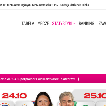
LS TV
MP Masters Mężczyzn
MP Masters Kobiet
PLS
Fundacja Siatkarska Polska
TABELA
MECZE
STATYSTYKI
RANKINGI
ZAW
i, 14:45
Poniedziałek, 27 Kwi, 20:00
3
0
3
2
wiercie
BOGDANKA LUK Lublin
PGE Projekt Warszawa
Ass
o AL-KO Superpuchar Polski siatkarek i siatkarzy!