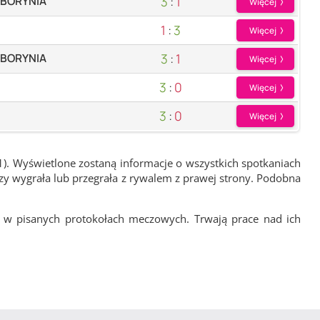
3
:
1
 BORYNIA
Więcej
1
:
3
Więcej
3
:
1
 BORYNIA
Więcej
3
:
0
Więcej
3
:
0
Więcej
1). Wyświetlone zostaną informacje o wszystkich spotkaniach
zy wygrała lub przegrała z rywalem z prawej strony. Podobna
 w pisanych protokołach meczowych. Trwają prace nad ich