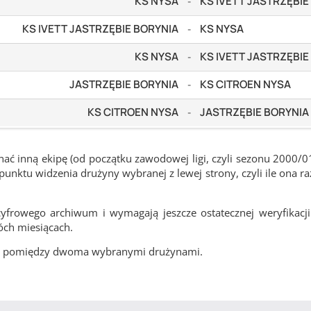
KS NYSA
KS IVETT JASTRZĘBIE
-
KS IVETT JASTRZĘBIE BORYNIA
KS NYSA
-
KS NYSA
KS IVETT JASTRZĘBIE
-
JASTRZĘBIE BORYNIA
KS CITROEN NYSA
-
KS CITROEN NYSA
JASTRZĘBIE BORYNIA
-
ć inną ekipę (od początku zawodowej ligi, czyli sezonu 2000/0
nktu widzenia drużyny wybranej z lewej strony, czyli ile ona ra
frowego archiwum i wymagają jeszcze ostatecznej weryfikacji
óch miesiącach.
cze pomiędzy dwoma wybranymi drużynami.