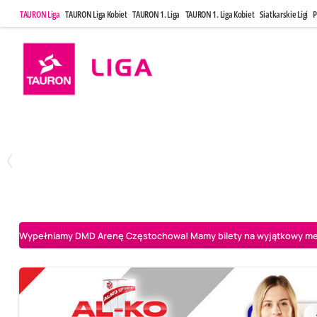
TAURON Liga
TAURON Liga Kobiet
TAURON 1. Liga
TAURON 1. Liga Kobiet
Siatkarskie Ligi
P
Poniedziałek, 20 Kwi, 17:30
Sobota, 25 Kw
2
3
Indykpol AZS Olsztyn
PGE GiEK SKRA Bełchatów
Aluron CMC Warta Za
Wypełniamy DMD Arenę Częstochowa! Mamy bilety na wyjątkowy mecz 