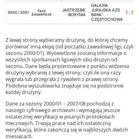
GALAXIA
JASTRZĘBIE
JURAJSKA AZS
Faza
1
:
3
2000 / 2001
-
Zasadnicza
BORYNIA
BANK
CZĘSTOCHOWA
Z lewej strony wybieramy drużynę, do której chcemy
porównać inną ekipę (od początku zawodowej ligi, czyli
sezonu 2000/01). Wyświetlone zostaną informacje o
wszystkich spotkaniach ligowych obu drużyn od
sezonu. Dane będą prezentowane z punktu widzenia
drużyny wybranej z lewej strony, czyli ile ona razy
wygrała lub przegrała z rywalem z prawej strony.
Podobna wyszukiwarka znajduje się na podstronie
każdej drużyny.
Dane za sezony 2000/01 – 2007/08 pochodzą z
naszego cyfrowego archiwum i wymagają jeszcze
ostatecznej weryfikacji w pisanych protokołach
meczowych. Trwają prace nad ich ostateczną
weryfikacją, które zakończą się w najbliższych dwóch
miesiącach.