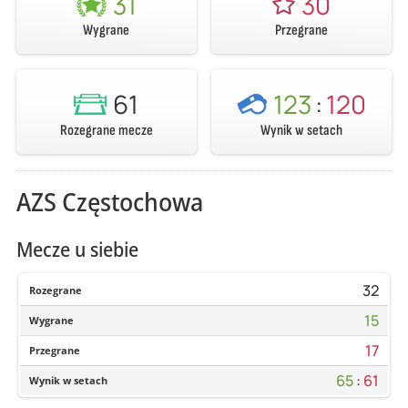
31
30
Wygrane
Przegrane
61
123
:
120
Rozegrane mecze
Wynik w setach
AZS Częstochowa
Mecze u siebie
32
Rozegrane
15
Wygrane
17
Przegrane
65
:
61
Wynik w setach