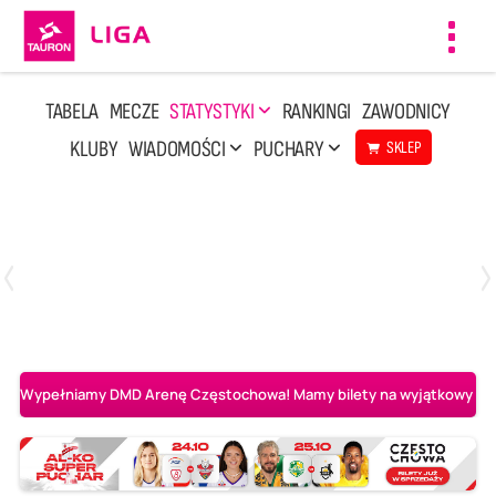
Toggl
navig
TABELA
MECZE
STATYSTYKI
RANKINGI
ZAWODNICY
KLUBY
WIADOMOŚCI
PUCHARY
SKLEP
Niedziela, 10 Maj, 14:45
3
1
Aluron CMC Warta Zawiercie
BOGDANKA LUK Lublin
Wypełniamy DMD Arenę Częstochowa! Mamy bilety na wyjątkowy mecz 