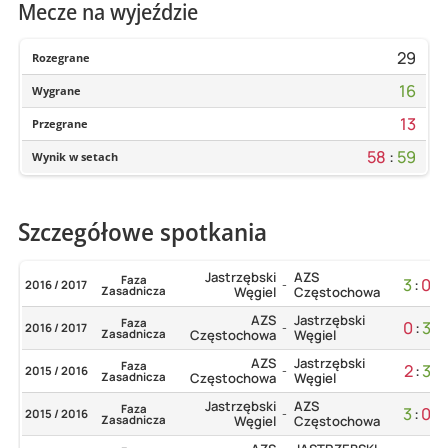
Mecze na wyjeździe
29
Rozegrane
16
Wygrane
13
Przegrane
58
:
59
Wynik w setach
Szczegółowe spotkania
Jastrzębski
AZS
Faza
3
:
0
2016 / 2017
-
Zasadnicza
Węgiel
Częstochowa
AZS
Jastrzębski
Faza
0
:
3
2016 / 2017
-
Zasadnicza
Częstochowa
Węgiel
AZS
Jastrzębski
Faza
2
:
3
2015 / 2016
-
Zasadnicza
Częstochowa
Węgiel
Jastrzębski
AZS
Faza
3
:
0
2015 / 2016
-
Zasadnicza
Węgiel
Częstochowa