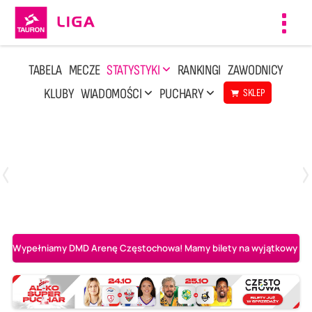
Toggl
navig
TABELA
MECZE
STATYSTYKI
RANKINGI
ZAWODNICY
KLUBY
WIADOMOŚCI
PUCHARY
SKLEP
Niedziela, 10 Maj, 14:45
3
1
Aluron CMC Warta Zawiercie
BOGDANKA LUK Lublin
Wypełniamy DMD Arenę Częstochowa! Mamy bilety na wyjątkowy mecz 