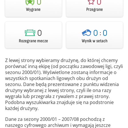
0
0
Wygrane
Przegrane
0
0
:
0
Rozegrane mecze
Wynik w setach
Z lewej strony wybieramy drużynę, do której chcemy
porównać inną ekipę (od początku zawodowej ligi, czyli
sezonu 2000/01). Wyświetlone zostaną informacje o
wszystkich spotkaniach ligowych obu drużyn od
sezonu. Dane będą prezentowane z punktu widzenia
drużyny wybranej z lewej strony, czyli ile ona razy
wygrała lub przegrała z rywalem z prawej strony.
Podobna wyszukiwarka znajduje się na podstronie
każdej drużyny.
Dane za sezony 2000/01 – 2007/08 pochodzą z
naszego cyfrowego archiwum i wymagają jeszcze