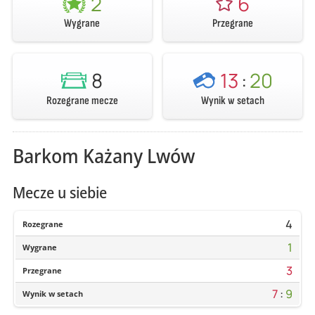
2
6
Wygrane
Przegrane
8
13
:
20
Rozegrane mecze
Wynik w setach
Barkom Każany Lwów
Mecze u siebie
4
Rozegrane
1
Wygrane
3
Przegrane
7
:
9
Wynik w setach