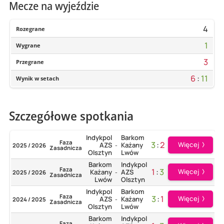
Mecze na wyjeździe
4
Rozegrane
1
Wygrane
3
Przegrane
6
:
11
Wynik w setach
Szczegółowe spotkania
Indykpol
Barkom
Faza
3
:
2
Więcej
AZS
Każany
2025 / 2026
-
Zasadnicza
Olsztyn
Lwów
Barkom
Indykpol
Faza
1
:
3
Więcej
Każany
AZS
2025 / 2026
-
Zasadnicza
Lwów
Olsztyn
Indykpol
Barkom
Faza
3
:
1
Więcej
AZS
Każany
2024 / 2025
-
Zasadnicza
Olsztyn
Lwów
Barkom
Indykpol
Faza