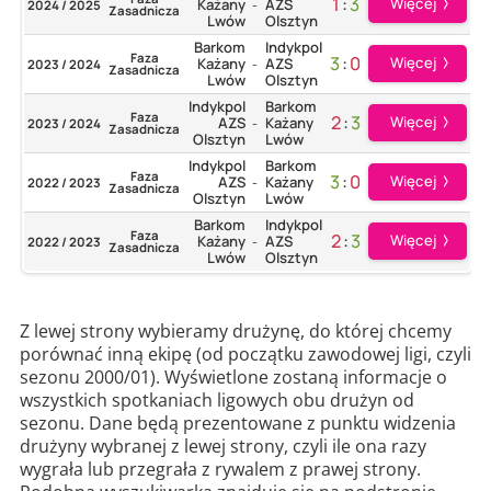
1
:
3
Więcej
Każany
AZS
2024 / 2025
-
Zasadnicza
Lwów
Olsztyn
Barkom
Indykpol
Faza
3
:
0
Więcej
Każany
AZS
2023 / 2024
-
Zasadnicza
Lwów
Olsztyn
Indykpol
Barkom
Faza
2
:
3
Więcej
AZS
Każany
2023 / 2024
-
Zasadnicza
Olsztyn
Lwów
Indykpol
Barkom
Faza
3
:
0
Więcej
AZS
Każany
2022 / 2023
-
Zasadnicza
Olsztyn
Lwów
Barkom
Indykpol
Faza
2
:
3
Więcej
Każany
AZS
2022 / 2023
-
Zasadnicza
Lwów
Olsztyn
Z lewej strony wybieramy drużynę, do której chcemy
porównać inną ekipę (od początku zawodowej ligi, czyli
sezonu 2000/01). Wyświetlone zostaną informacje o
wszystkich spotkaniach ligowych obu drużyn od
sezonu. Dane będą prezentowane z punktu widzenia
drużyny wybranej z lewej strony, czyli ile ona razy
wygrała lub przegrała z rywalem z prawej strony.