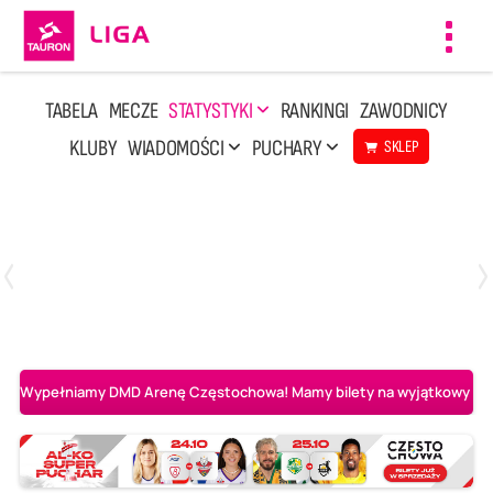
Toggl
navig
TABELA
MECZE
STATYSTYKI
RANKINGI
ZAWODNICY
KLUBY
WIADOMOŚCI
PUCHARY
SKLEP
Poniedziałek, 20 Kwi, 17:30
2
3
Indykpol AZS Olsztyn
PGE GiEK SKRA Bełchatów
Wypełniamy DMD Arenę Częstochowa! Mamy bilety na wyjątkowy mecz 