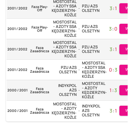
MOSTOSTAL
- AZOTY SSA
PZU AZS
Faza Play-
3
:
1
Wię
2001 / 2002
-
Off
KĘDZIERZYN-
OLSZTYN
KOŹLE
MOSTOSTAL
- AZOTY SSA
PZU AZS
Faza Play-
3
:
0
Wię
2001 / 2002
-
Off
KĘDZIERZYN-
OLSZTYN
KOŹLE
MOSTOSTAL
- AZOTY SSA
PZU AZS
Faza
3
:
1
Wię
2001 / 2002
-
Zasadnicza
KĘDZIERZYN-
OLSZTYN
KOŹLE
MOSTOSTAL
PZU AZS
- AZOTY SSA
Faza
0
:
3
Wię
2001 / 2002
-
Zasadnicza
OLSZTYN
KĘDZIERZYN-
KOŹLE
MOSTOSTAL
INDYKPOL
- AZOTY
Faza
1
:
3
AZS
Wię
2000 / 2001
-
Zasadnicza
KĘDZIERZYN-
OLSZTYN
KOŹLE
MOSTOSTAL
INDYKPOL
- AZOTY
Faza
3
:
1
AZS
Wię
2000 / 2001
-
Zasadnicza
KĘDZIERZYN-
OLSZTYN
KOŹLE