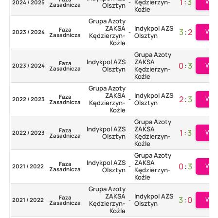
1
:
3
Wię
Kędzierzyn-
2024 / 2025
-
Zasadnicza
Olsztyn
Koźle
Grupa Azoty
ZAKSA
Indykpol AZS
Faza
3
:
2
Wię
2023 / 2024
-
Zasadnicza
Kędzierzyn-
Olsztyn
Koźle
Grupa Azoty
Indykpol AZS
ZAKSA
Faza
0
:
3
Wię
2023 / 2024
-
Zasadnicza
Olsztyn
Kędzierzyn-
Koźle
Grupa Azoty
ZAKSA
Indykpol AZS
Faza
2
:
3
Wię
2022 / 2023
-
Zasadnicza
Kędzierzyn-
Olsztyn
Koźle
Grupa Azoty
Indykpol AZS
ZAKSA
Faza
1
:
3
Wię
2022 / 2023
-
Zasadnicza
Olsztyn
Kędzierzyn-
Koźle
Grupa Azoty
Indykpol AZS
ZAKSA
Faza
0
:
3
Wię
2021 / 2022
-
Zasadnicza
Olsztyn
Kędzierzyn-
Koźle
Grupa Azoty
ZAKSA
Indykpol AZS
Faza
3
:
0
Wię
2021 / 2022
-
Zasadnicza
Kędzierzyn-
Olsztyn
Koźle