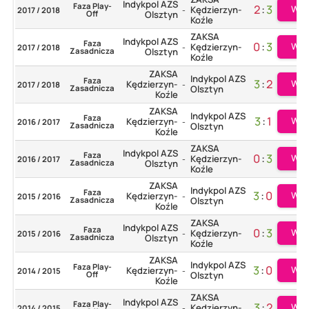
Indykpol AZS
Faza Play-
2
:
3
Wię
Kędzierzyn-
2017 / 2018
-
Off
Olsztyn
Koźle
ZAKSA
Indykpol AZS
Faza
0
:
3
Wię
Kędzierzyn-
2017 / 2018
-
Zasadnicza
Olsztyn
Koźle
ZAKSA
Indykpol AZS
Faza
3
:
2
Wię
Kędzierzyn-
2017 / 2018
-
Zasadnicza
Olsztyn
Koźle
ZAKSA
Indykpol AZS
Faza
3
:
1
Wię
Kędzierzyn-
2016 / 2017
-
Zasadnicza
Olsztyn
Koźle
ZAKSA
Indykpol AZS
Faza
0
:
3
Wię
Kędzierzyn-
2016 / 2017
-
Zasadnicza
Olsztyn
Koźle
ZAKSA
Indykpol AZS
Faza
3
:
0
Wię
Kędzierzyn-
2015 / 2016
-
Zasadnicza
Olsztyn
Koźle
ZAKSA
Indykpol AZS
Faza
0
:
3
Wię
Kędzierzyn-
2015 / 2016
-
Zasadnicza
Olsztyn
Koźle
ZAKSA
Indykpol AZS
Faza Play-
3
:
0
Wię
Kędzierzyn-
2014 / 2015
-
Off
Olsztyn
Koźle
ZAKSA
Indykpol AZS
Faza Play-
3
:
2
Wię
Kędzierzyn-
2014 / 2015
-