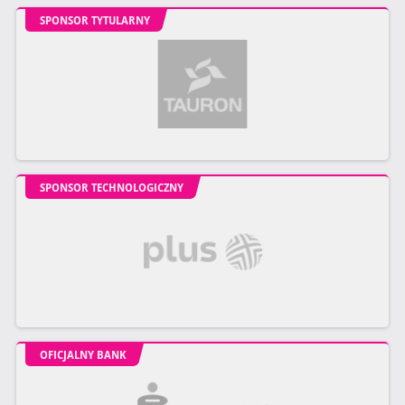
SPONSOR TYTULARNY
SPONSOR TECHNOLOGICZNY
OFICJALNY BANK