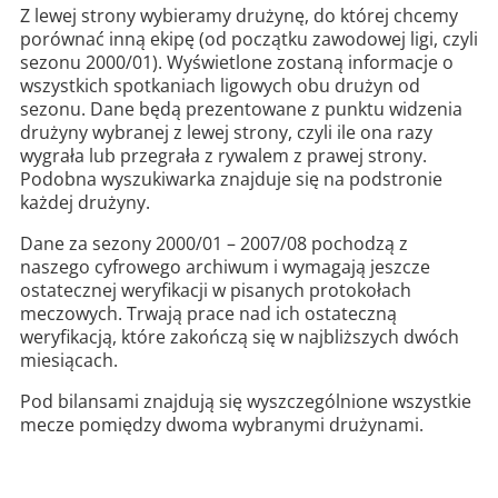
Z lewej strony wybieramy drużynę, do której chcemy
porównać inną ekipę (od początku zawodowej ligi, czyli
sezonu 2000/01). Wyświetlone zostaną informacje o
wszystkich spotkaniach ligowych obu drużyn od
sezonu. Dane będą prezentowane z punktu widzenia
drużyny wybranej z lewej strony, czyli ile ona razy
wygrała lub przegrała z rywalem z prawej strony.
Podobna wyszukiwarka znajduje się na podstronie
każdej drużyny.
Dane za sezony 2000/01 – 2007/08 pochodzą z
naszego cyfrowego archiwum i wymagają jeszcze
ostatecznej weryfikacji w pisanych protokołach
meczowych. Trwają prace nad ich ostateczną
weryfikacją, które zakończą się w najbliższych dwóch
miesiącach.
Pod bilansami znajdują się wyszczególnione wszystkie
mecze pomiędzy dwoma wybranymi drużynami.