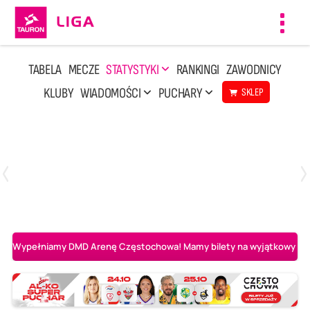
Toggl
navig
TABELA
MECZE
STATYSTYKI
RANKINGI
ZAWODNICY
KLUBY
WIADOMOŚCI
PUCHARY
SKLEP
Poniedziałek, 20 Kwi, 17:30
2
3
Indykpol AZS Olsztyn
PGE GiEK SKRA Bełchatów
Wypełniamy DMD Arenę Częstochowa! Mamy bilety na wyjątkowy mecz 