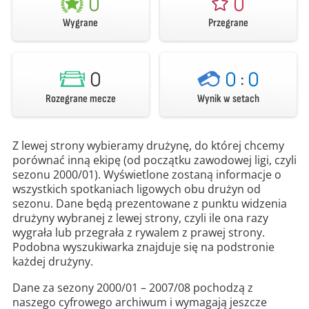
0
0
Wygrane
Przegrane
0
0
:
0
Rozegrane mecze
Wynik w setach
Z lewej strony wybieramy drużynę, do której chcemy
porównać inną ekipę (od początku zawodowej ligi, czyli
sezonu 2000/01). Wyświetlone zostaną informacje o
wszystkich spotkaniach ligowych obu drużyn od
sezonu. Dane będą prezentowane z punktu widzenia
drużyny wybranej z lewej strony, czyli ile ona razy
wygrała lub przegrała z rywalem z prawej strony.
Podobna wyszukiwarka znajduje się na podstronie
każdej drużyny.
Dane za sezony 2000/01 – 2007/08 pochodzą z
naszego cyfrowego archiwum i wymagają jeszcze