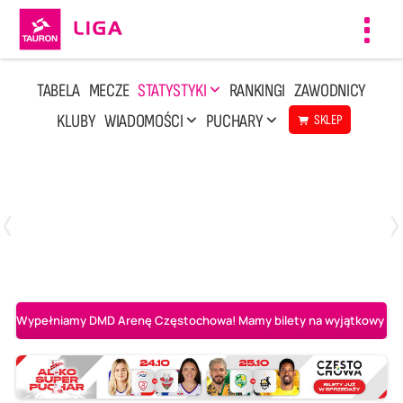
Toggl
navig
TABELA
MECZE
STATYSTYKI
RANKINGI
ZAWODNICY
KLUBY
WIADOMOŚCI
PUCHARY
SKLEP
Środa, 6 Maj, 17:30
0
3
Asseco Resovia Rzeszów
PGE Projekt Warszawa
Wypełniamy DMD Arenę Częstochowa! Mamy bilety na wyjątkowy mecz 