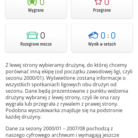
0
0
Wygrane
Przegrane
0
0
:
0
Rozegrane mecze
Wynik w setach
Z lewej strony wybieramy drużynę, do której chcemy
porównać inną ekipę (od początku zawodowej ligi, czyli
sezonu 2000/01). Wyświetlone zostaną informacje o
wszystkich spotkaniach ligowych obu drużyn od
sezonu. Dane będą prezentowane z punktu widzenia
drużyny wybranej z lewej strony, czyli ile ona razy
wygrała lub przegrała z rywalem z prawej strony.
Podobna wyszukiwarka znajduje się na podstronie
każdej drużyny.
Dane za sezony 2000/01 – 2007/08 pochodzą z
naszego cyfrowego archiwum i wymagają jeszcze