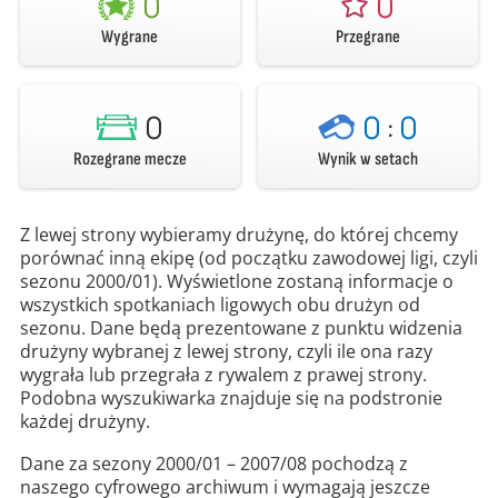
0
0
Wygrane
Przegrane
0
0
:
0
Rozegrane mecze
Wynik w setach
Z lewej strony wybieramy drużynę, do której chcemy
porównać inną ekipę (od początku zawodowej ligi, czyli
sezonu 2000/01). Wyświetlone zostaną informacje o
wszystkich spotkaniach ligowych obu drużyn od
sezonu. Dane będą prezentowane z punktu widzenia
drużyny wybranej z lewej strony, czyli ile ona razy
wygrała lub przegrała z rywalem z prawej strony.
Podobna wyszukiwarka znajduje się na podstronie
każdej drużyny.
Dane za sezony 2000/01 – 2007/08 pochodzą z
naszego cyfrowego archiwum i wymagają jeszcze