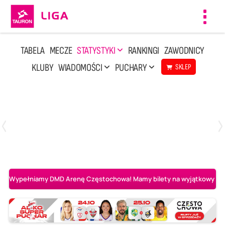
Toggl
navig
TABELA
MECZE
STATYSTYKI
RANKINGI
ZAWODNICY
KLUBY
WIADOMOŚCI
PUCHARY
SKLEP
Niedziela, 3 Maj, 14:45
2
3
PGE Projekt Warszawa
Asseco Resovia Rzeszów
Wypełniamy DMD Arenę Częstochowa! Mamy bilety na wyjątkowy mecz 