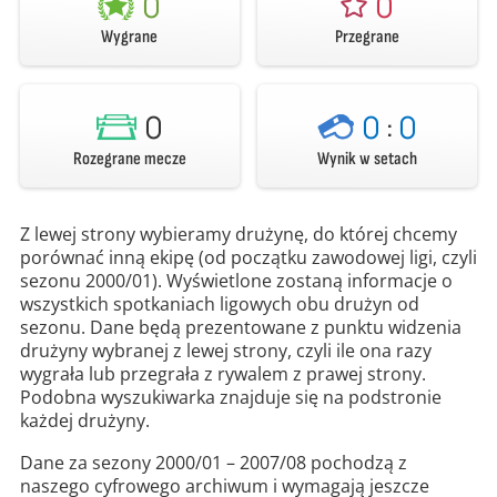
0
0
Wygrane
Przegrane
0
0
:
0
Rozegrane mecze
Wynik w setach
Z lewej strony wybieramy drużynę, do której chcemy
porównać inną ekipę (od początku zawodowej ligi, czyli
sezonu 2000/01). Wyświetlone zostaną informacje o
wszystkich spotkaniach ligowych obu drużyn od
sezonu. Dane będą prezentowane z punktu widzenia
drużyny wybranej z lewej strony, czyli ile ona razy
wygrała lub przegrała z rywalem z prawej strony.
Podobna wyszukiwarka znajduje się na podstronie
każdej drużyny.
Dane za sezony 2000/01 – 2007/08 pochodzą z
naszego cyfrowego archiwum i wymagają jeszcze