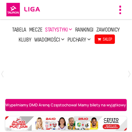
Toggl
navig
TABELA
MECZE
STATYSTYKI
RANKINGI
ZAWODNICY
KLUBY
WIADOMOŚCI
PUCHARY
SKLEP
Poniedziałek, 20 Kwi, 17:30
2
3
Indykpol AZS Olsztyn
PGE GiEK SKRA Bełchatów
Wypełniamy DMD Arenę Częstochowa! Mamy bilety na wyjątkowy mecz 