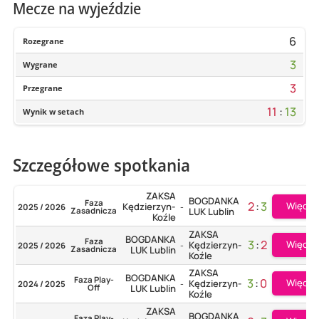
Mecze na wyjeździe
6
Rozegrane
3
Wygrane
3
Przegrane
11
:
13
Wynik w setach
Szczegółowe spotkania
ZAKSA
BOGDANKA
Faza
2
:
3
Więcej
Kędzierzyn-
2025 / 2026
-
Zasadnicza
LUK Lublin
Koźle
ZAKSA
BOGDANKA
Faza
3
:
2
Więcej
Kędzierzyn-
2025 / 2026
-
Zasadnicza
LUK Lublin
Koźle
ZAKSA
BOGDANKA
Faza Play-
3
:
0
Więcej
Kędzierzyn-
2024 / 2025
-
Off
LUK Lublin
Koźle
ZAKSA
BOGDANKA
Faza Play-