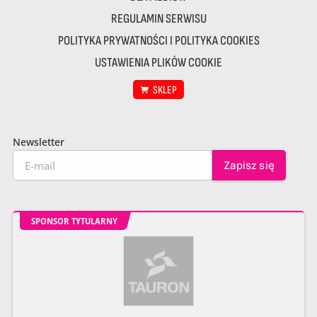
REGULAMIN SERWISU
POLITYKA PRYWATNOŚCI I POLITYKA COOKIES
USTAWIENIA PLIKÓW COOKIE
SKLEP
Newsletter
SPONSOR TYTULARNY