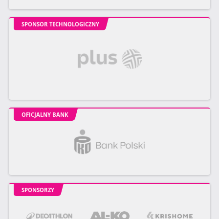
SPONSOR TECHNOLOGICZNY
OFICJALNY BANK
SPONSORZY