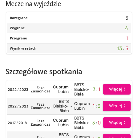
Mecze na wyjeździe
5
Rozegrane
4
Wygrane
1
Przegrane
13
:
5
Wynik w setach
Szczegółowe spotkania
BBTS
Cuprum
Faza
3
:
1
Więcej
Bielsko-
2022 / 2023
-
Zasadnicza
Lubin
Biała
BBTS
Cuprum
Faza
1
:
3
Więcej
Bielsko-
2022 / 2023
-
Zasadnicza
Lubin
Biała
BBTS
Cuprum
Faza
3
:
0
Więcej
Bielsko-
2017 / 2018
-
Zasadnicza
Lubin
Biała
BBTS
Cuprum
Faza