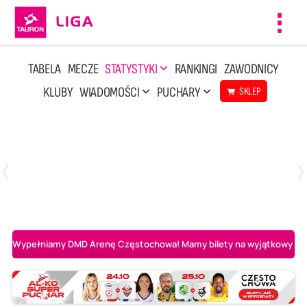
Toggl
navig
TABELA
MECZE
STATYSTYKI
RANKINGI
ZAWODNICY
KLUBY
WIADOMOŚCI
PUCHARY
SKLEP
Poniedziałek, 20 Kwi, 17:30
2
3
Indykpol AZS Olsztyn
PGE GiEK SKRA Bełchatów
Wypełniamy DMD Arenę Częstochowa! Mamy bilety na wyjątkowy mecz 