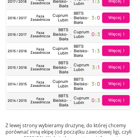
1
:
3
Więcej
Bielsko-
2017 / 2018
-
Zasadnicza
Lubin
Biała
BBTS
Cuprum
Faza
3
:
0
Więcej
Bielsko-
2016 / 2017
-
Zasadnicza
Lubin
Biała
BBTS
Cuprum
Faza
0
:
3
Więcej
Bielsko-
2016 / 2017
-
Zasadnicza
Lubin
Biała
BBTS
Cuprum
Faza
1
:
3
Więcej
Bielsko-
2015 / 2016
-
Zasadnicza
Lubin
Biała
BBTS
Cuprum
Faza
3
:
1
Więcej
Bielsko-
2015 / 2016
-
Zasadnicza
Lubin
Biała
BBTS
Cuprum
Faza
3
:
0
Więcej
Bielsko-
2014 / 2015
-
Zasadnicza
Lubin
Biała
BBTS
Cuprum
Faza
0
:
3
Więcej
Bielsko-
2014 / 2015
-
Zasadnicza
Lubin
Biała
Z lewej strony wybieramy drużynę, do której chcemy
porównać inną ekipę (od początku zawodowej ligi, czyli