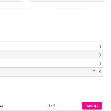
1
0
1
0
:
3
0
:
3
wa
Więcej