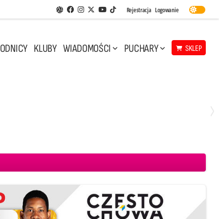
Facebook
Instagram
Twitter
Youtube
Rejestracja
Logowanie
Aplikacja Siatkarskie Ligi
TikTok
ODNICY
KLUBY
WIADOMOŚCI
PUCHARY
SKLEP
Środa, 29 Kwi, 17:30
3
1
eco Resovia Rzeszów
BOGDANKA LUK Lublin
Aluron CMC Warta Zawiercie