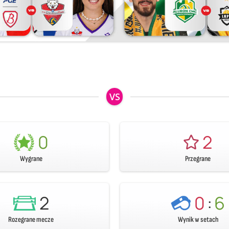
VS
0
2
Wygrane
Przegrane
2
0
:
6
Rozegrane mecze
Wynik w setach