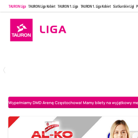
TAURON Liga
TAURON Liga Kobiet
TAURON 1. Liga
TAURON 1. Liga Kobiet
Siatkarskie Ligi
P
Poniedziałek, 20 Kwi, 17:30
Sobota, 25 Kw
2
3
Indykpol AZS Olsztyn
PGE GiEK SKRA Bełchatów
Aluron CMC Warta Za
Wypełniamy DMD Arenę Częstochowa! Mamy bilety na wyjątkowy mecz 