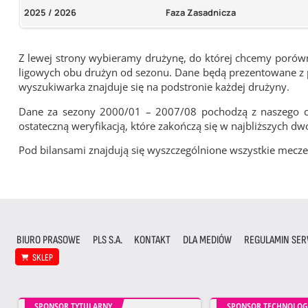
2025 / 2026
Faza Zasadnicza
Z lewej strony wybieramy drużynę, do której chcemy porówna
ligowych obu drużyn od sezonu. Dane będą prezentowane z pu
wyszukiwarka znajduje się na podstronie każdej drużyny.
Dane za sezony 2000/01 – 2007/08 pochodzą z naszego cy
ostateczną weryfikacją, które zakończą się w najbliższych dw
Pod bilansami znajdują się wyszczególnione wszystkie me
BIURO PRASOWE
PLS S.A.
KONTAKT
DLA MEDIÓW
REGULAMIN SER
SKLEP
SPONSOR TYTULARNY
SPONSOR TECHNOLOG