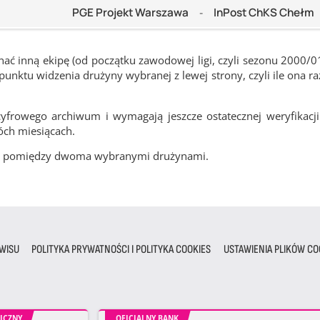
PGE Projekt Warszawa
InPost ChKS Chełm
-
ć inną ekipę (od początku zawodowej ligi, czyli sezonu 2000/0
nktu widzenia drużyny wybranej z lewej strony, czyli ile ona ra
frowego archiwum i wymagają jeszcze ostatecznej weryfikacji
óch miesiącach.
cze pomiędzy dwoma wybranymi drużynami.
WISU
POLITYKA PRYWATNOŚCI I POLITYKA COOKIES
USTAWIENIA PLIKÓW CO
ICZNY
OFICJALNY BANK