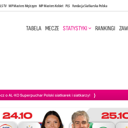
LS TV
MP Masters Mężczyzn
MP Masters Kobiet
PLS
Fundacja Siatkarska Polska
TABELA
MECZE
STATYSTYKI
RANKINGI
ZAW
i, 14:45
Poniedziałek, 27 Kwi, 20:00
3
0
3
2
wiercie
BOGDANKA LUK Lublin
PGE Projekt Warszawa
Ass
o AL-KO Superpuchar Polski siatkarek i siatkarzy!