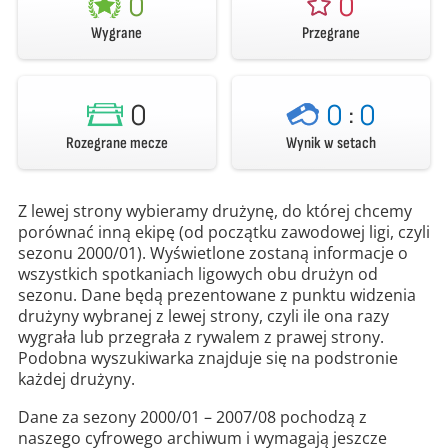
0
0
Wygrane
Przegrane
0
0
:
0
Rozegrane mecze
Wynik w setach
Z lewej strony wybieramy drużynę, do której chcemy
porównać inną ekipę (od początku zawodowej ligi, czyli
sezonu 2000/01). Wyświetlone zostaną informacje o
wszystkich spotkaniach ligowych obu drużyn od
sezonu. Dane będą prezentowane z punktu widzenia
drużyny wybranej z lewej strony, czyli ile ona razy
wygrała lub przegrała z rywalem z prawej strony.
Podobna wyszukiwarka znajduje się na podstronie
każdej drużyny.
Dane za sezony 2000/01 – 2007/08 pochodzą z
naszego cyfrowego archiwum i wymagają jeszcze