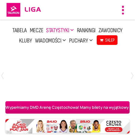
Toggl
navig
TABELA
MECZE
STATYSTYKI
RANKINGI
ZAWODNICY
KLUBY
WIADOMOŚCI
PUCHARY
SKLEP
Poniedziałek, 20 Kwi, 17:30
2
3
Indykpol AZS Olsztyn
PGE GiEK SKRA Bełchatów
Wypełniamy DMD Arenę Częstochowa! Mamy bilety na wyjątkowy mecz 