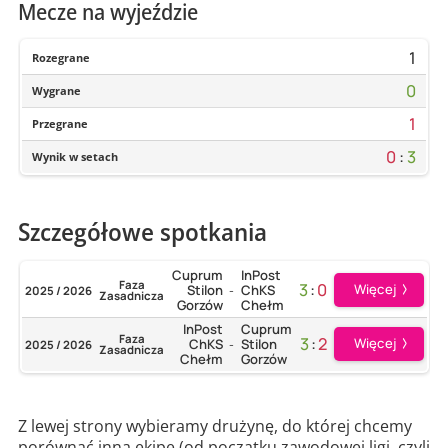
Mecze na wyjeździe
1
Rozegrane
0
Wygrane
1
Przegrane
0
:
3
Wynik w setach
Szczegółowe spotkania
Cuprum
InPost
Faza
3
:
0
Więcej
Stilon
ChKS
2025 / 2026
-
Zasadnicza
Gorzów
Chełm
InPost
Cuprum
Faza
3
:
2
Więcej
ChKS
Stilon
2025 / 2026
-
Zasadnicza
Chełm
Gorzów
Z lewej strony wybieramy drużynę, do której chcemy
porównać inną ekipę (od początku zawodowej ligi, czyli