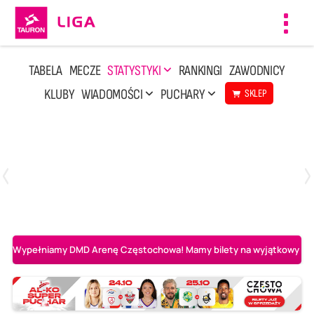
Toggl
navig
TABELA
MECZE
STATYSTYKI
RANKINGI
ZAWODNICY
KLUBY
WIADOMOŚCI
PUCHARY
SKLEP
Środa, 29 Kwi, 17:30
3
1
BOGDANKA LUK Lublin
Aluron CMC Warta Zawiercie
Wypełniamy DMD Arenę Częstochowa! Mamy bilety na wyjątkowy mecz 