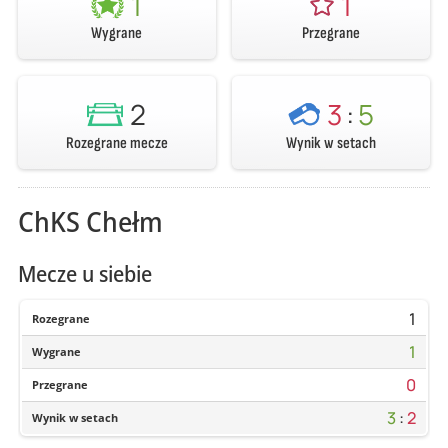
1
1
Wygrane
Przegrane
2
3
:
5
Rozegrane mecze
Wynik w setach
ChKS Chełm
Mecze u siebie
1
Rozegrane
1
Wygrane
0
Przegrane
3
:
2
Wynik w setach