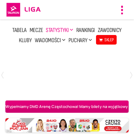
Toggl
navig
TABELA
MECZE
STATYSTYKI
RANKINGI
ZAWODNICY
KLUBY
WIADOMOŚCI
PUCHARY
SKLEP
Poniedziałek, 20 Kwi, 17:30
2
3
Indykpol AZS Olsztyn
PGE GiEK SKRA Bełchatów
Wypełniamy DMD Arenę Częstochowa! Mamy bilety na wyjątkowy mecz 