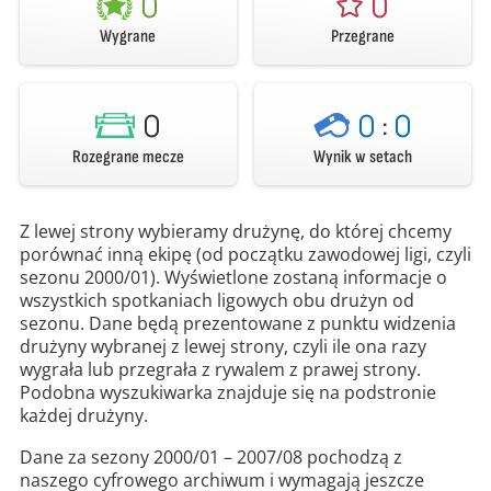
0
0
Wygrane
Przegrane
0
0
:
0
Rozegrane mecze
Wynik w setach
Z lewej strony wybieramy drużynę, do której chcemy
porównać inną ekipę (od początku zawodowej ligi, czyli
sezonu 2000/01). Wyświetlone zostaną informacje o
wszystkich spotkaniach ligowych obu drużyn od
sezonu. Dane będą prezentowane z punktu widzenia
drużyny wybranej z lewej strony, czyli ile ona razy
wygrała lub przegrała z rywalem z prawej strony.
Podobna wyszukiwarka znajduje się na podstronie
każdej drużyny.
Dane za sezony 2000/01 – 2007/08 pochodzą z
naszego cyfrowego archiwum i wymagają jeszcze