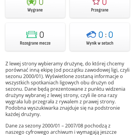
0
0
Wygrane
Przegrane
0
0
:
0
Rozegrane mecze
Wynik w setach
Z lewej strony wybieramy drużynę, do której chcemy
porównać inną ekipę (od początku zawodowej ligi, czyli
sezonu 2000/01). Wyświetlone zostaną informacje o
wszystkich spotkaniach ligowych obu drużyn od
sezonu. Dane będą prezentowane z punktu widzenia
drużyny wybranej z lewej strony, czyli ile ona razy
wygrała lub przegrała z rywalem z prawej strony.
Podobna wyszukiwarka znajduje się na podstronie
każdej drużyny.
Dane za sezony 2000/01 – 2007/08 pochodzą z
naszego cyfrowego archiwum i wymagają jeszcze