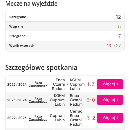
Mecze na wyjeździe
12
Rozegrane
5
Wygrane
7
Przegrane
20
:
27
Wynik w setach
Szczegółowe spotkania
Enea
KGHM
Faza
1
:
3
Więcej
Czarni
Cuprum
2023 / 2024
-
Zasadnicza
Radom
Lubin
KGHM
Enea
Faza
3
:
0
Więcej
Cuprum
Czarni
2023 / 2024
-
Zasadnicza
Lubin
Radom
Cerrad
Cuprum
Enea
Faza
3
:
2
Więcej
2022 / 2023
-
Zasadnicza
Lubin
Czarni
Radom