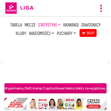
Toggl
navig
TABELA
MECZE
STATYSTYKI
RANKINGI
ZAWODNICY
KLUBY
WIADOMOŚCI
PUCHARY
SKLEP
Poniedziałek, 20 Kwi, 17:30
2
3
Indykpol AZS Olsztyn
PGE GiEK SKRA Bełchatów
Wypełniamy DMD Arenę Częstochowa! Mamy bilety na wyjątkowy mecz 