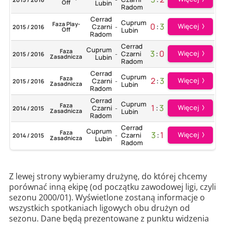
Off
Lubin
Radom
Cerrad
Cuprum
Faza Play-
0
:
3
Więcej
Czarni
2015 / 2016
-
Off
Lubin
Radom
Cerrad
Cuprum
Faza
3
:
0
Więcej
Czarni
2015 / 2016
-
Zasadnicza
Lubin
Radom
Cerrad
Cuprum
Faza
2
:
3
Więcej
Czarni
2015 / 2016
-
Zasadnicza
Lubin
Radom
Cerrad
Cuprum
Faza
1
:
3
Więcej
Czarni
2014 / 2015
-
Zasadnicza
Lubin
Radom
Cerrad
Cuprum
Faza
3
:
1
Więcej
Czarni
2014 / 2015
-
Zasadnicza
Lubin
Radom
Z lewej strony wybieramy drużynę, do której chcemy
porównać inną ekipę (od początku zawodowej ligi, czyli
sezonu 2000/01). Wyświetlone zostaną informacje o
wszystkich spotkaniach ligowych obu drużyn od
sezonu. Dane będą prezentowane z punktu widzenia