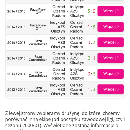
Cerrad
Indykpol
Faza Play-
3
:
0
Więcej
Czarni
AZS
2014 / 2015
-
Off
Radom
Olsztyn
Indykpol
Cerrad
Faza Play-
1
:
3
Więcej
AZS
Czarni
2014 / 2015
-
Off
Olsztyn
Radom
Indykpol
Cerrad
Faza
0
:
3
Więcej
AZS
Czarni
2014 / 2015
-
Zasadnicza
Olsztyn
Radom
Cerrad
Indykpol
Faza
3
:
1
Więcej
Czarni
AZS
2014 / 2015
-
Zasadnicza
Radom
Olsztyn
Cerrad
Indykpol
Faza
0
:
3
Więcej
Czarni
AZS
2013 / 2014
-
Zasadnicza
Radom
Olsztyn
Indykpol
Cerrad
Faza
1
:
3
Więcej
AZS
Czarni
2013 / 2014
-
Zasadnicza
Olsztyn
Radom
Z lewej strony wybieramy drużynę, do której chcemy
porównać inną ekipę (od początku zawodowej ligi, czyli
sezonu 2000/01). Wyświetlone zostaną informacje o