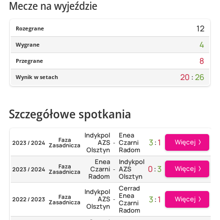
Mecze na wyjeździe
12
Rozegrane
4
Wygrane
8
Przegrane
20
:
26
Wynik w setach
Szczegółowe spotkania
Indykpol
Enea
Faza
3
:
1
Więcej
AZS
Czarni
2023 / 2024
-
Zasadnicza
Olsztyn
Radom
Enea
Indykpol
Faza
0
:
3
Więcej
Czarni
AZS
2023 / 2024
-
Zasadnicza
Radom
Olsztyn
Cerrad
Indykpol
Enea
Faza
3
:
1
AZS
Więcej
2022 / 2023
-
Zasadnicza
Czarni
Olsztyn
Radom