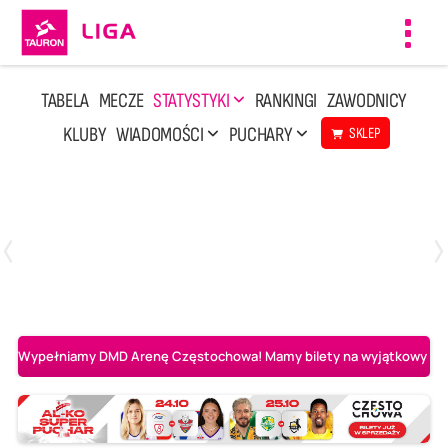
Toggl
navig
TABELA
MECZE
STATYSTYKI
RANKINGI
ZAWODNICY
KLUBY
WIADOMOŚCI
PUCHARY
SKLEP
Niedziela, 10 Maj, 14:45
3
1
Aluron CMC Warta Zawiercie
BOGDANKA LUK Lublin
Wypełniamy DMD Arenę Częstochowa! Mamy bilety na wyjątkowy mecz 