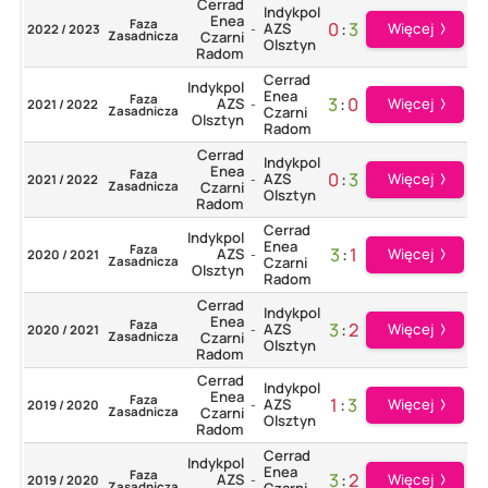
Cerrad
Indykpol
Enea
Faza
0
:
3
AZS
Więcej
2022 / 2023
-
Zasadnicza
Czarni
Olsztyn
Radom
Cerrad
Indykpol
Enea
Faza
3
:
0
AZS
Więcej
2021 / 2022
-
Zasadnicza
Czarni
Olsztyn
Radom
Cerrad
Indykpol
Enea
Faza
0
:
3
AZS
Więcej
2021 / 2022
-
Zasadnicza
Czarni
Olsztyn
Radom
Cerrad
Indykpol
Enea
Faza
3
:
1
AZS
Więcej
2020 / 2021
-
Zasadnicza
Czarni
Olsztyn
Radom
Cerrad
Indykpol
Enea
Faza
3
:
2
AZS
Więcej
2020 / 2021
-
Zasadnicza
Czarni
Olsztyn
Radom
Cerrad
Indykpol
Enea
Faza
1
:
3
AZS
Więcej
2019 / 2020
-
Zasadnicza
Czarni
Olsztyn
Radom
Cerrad
Indykpol
Enea
Faza
3
:
2
AZS
Więcej
2019 / 2020
-
Zasadnicza
Czarni