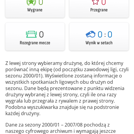
0
0
Wygrane
Przegrane
0
0
:
0
Rozegrane mecze
Wynik w setach
Z lewej strony wybieramy drużynę, do której chcemy
porównać inną ekipę (od początku zawodowej ligi, czyli
sezonu 2000/01). Wyświetlone zostaną informacje o
wszystkich spotkaniach ligowych obu drużyn od
sezonu. Dane będą prezentowane z punktu widzenia
drużyny wybranej z lewej strony, czyli ile ona razy
wygrała lub przegrała z rywalem z prawej strony.
Podobna wyszukiwarka znajduje się na podstronie
każdej drużyny.
Dane za sezony 2000/01 – 2007/08 pochodzą z
naszego cyfrowego archiwum i wymagają jeszcze