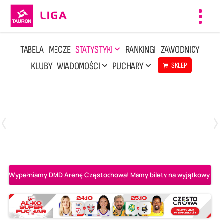
Toggl
navig
TABELA
MECZE
STATYSTYKI
RANKINGI
ZAWODNICY
KLUBY
WIADOMOŚCI
PUCHARY
SKLEP
Poniedziałek, 20 Kwi, 17:30
2
3
Indykpol AZS Olsztyn
PGE GiEK SKRA Bełchatów
Wypełniamy DMD Arenę Częstochowa! Mamy bilety na wyjątkowy mecz 