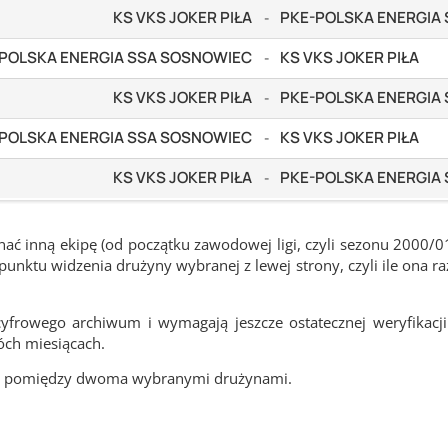
KS VKS JOKER PIŁA
PKE-POLSKA ENERGIA
-
POLSKA ENERGIA SSA SOSNOWIEC
KS VKS JOKER PIŁA
-
KS VKS JOKER PIŁA
PKE-POLSKA ENERGIA
-
POLSKA ENERGIA SSA SOSNOWIEC
KS VKS JOKER PIŁA
-
KS VKS JOKER PIŁA
PKE-POLSKA ENERGIA
-
ć inną ekipę (od początku zawodowej ligi, czyli sezonu 2000/0
nktu widzenia drużyny wybranej z lewej strony, czyli ile ona ra
frowego archiwum i wymagają jeszcze ostatecznej weryfikacji
óch miesiącach.
cze pomiędzy dwoma wybranymi drużynami.