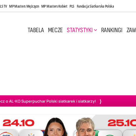
LS TV
MP Masters Mężczyzn
MP Masters Kobiet
PLS
Fundacja Siatkarska Polska
TABELA
MECZE
STATYSTYKI
RANKINGI
ZAW
i, 14:45
Poniedziałek, 27 Kwi, 20:00
3
0
3
2
wiercie
BOGDANKA LUK Lublin
PGE Projekt Warszawa
Ass
o AL-KO Superpuchar Polski siatkarek i siatkarzy!