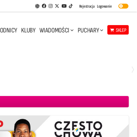
Facebook
Instagram
Twitter
Youtube
Rejestracja
Logowanie
Aplikacja Siatkarskie Ligi
TikTok
ODNICY
KLUBY
WIADOMOŚCI
PUCHARY
SKLEP
Środa, 29 Kwi, 17:30
3
1
eco Resovia Rzeszów
BOGDANKA LUK Lublin
Aluron CMC Warta Zawiercie