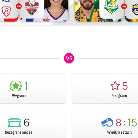
VS
1
5
Wygrane
Przegrane
6
8
:
15
Rozegrane mecze
Wynik w setach