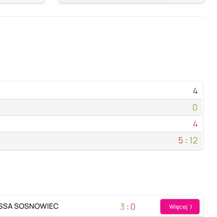
4
0
4
5
:
12
3
:
0
 SSA SOSNOWIEC
Więcej