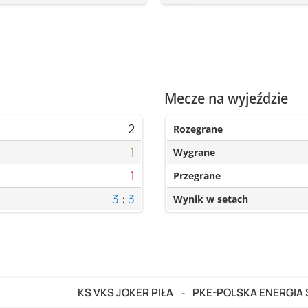
Mecze na wyjeździe
2
Rozegrane
1
Wygrane
1
Przegrane
3
:
3
Wynik w setach
KS VKS JOKER PIŁA
PKE-POLSKA ENERGIA
-