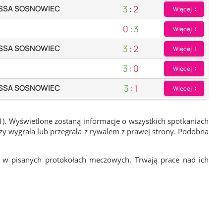
3
:
2
 SSA SOSNOWIEC
Więcej
0
:
3
Więcej
3
:
2
 SSA SOSNOWIEC
Więcej
3
:
0
Więcej
3
:
1
 SSA SOSNOWIEC
Więcej
1). Wyświetlone zostaną informacje o wszystkich spotkaniach
zy wygrała lub przegrała z rywalem z prawej strony. Podobna
 w pisanych protokołach meczowych. Trwają prace nad ich