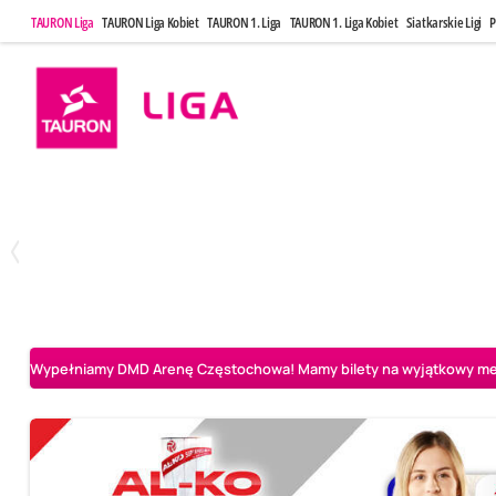
TAURON Liga
TAURON Liga Kobiet
TAURON 1. Liga
TAURON 1. Liga Kobiet
Siatkarskie Ligi
P
Poniedziałek, 20 Kwi, 17:30
Sobota, 25 Kw
2
3
Indykpol AZS Olsztyn
PGE GiEK SKRA Bełchatów
Aluron CMC Warta Za
Wypełniamy DMD Arenę Częstochowa! Mamy bilety na wyjątkowy mecz 