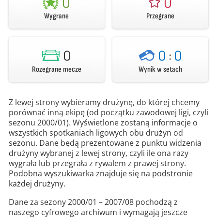
0
0
Wygrane
Przegrane
0
0
:
0
Rozegrane mecze
Wynik w setach
Z lewej strony wybieramy drużynę, do której chcemy
porównać inną ekipę (od początku zawodowej ligi, czyli
sezonu 2000/01). Wyświetlone zostaną informacje o
wszystkich spotkaniach ligowych obu drużyn od
sezonu. Dane będą prezentowane z punktu widzenia
drużyny wybranej z lewej strony, czyli ile ona razy
wygrała lub przegrała z rywalem z prawej strony.
Podobna wyszukiwarka znajduje się na podstronie
każdej drużyny.
Dane za sezony 2000/01 – 2007/08 pochodzą z
naszego cyfrowego archiwum i wymagają jeszcze