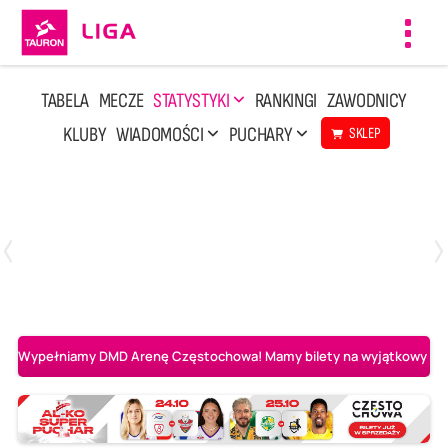
Toggl
navig
TABELA
MECZE
STATYSTYKI
RANKINGI
ZAWODNICY
KLUBY
WIADOMOŚCI
PUCHARY
SKLEP
Środa, 6 Maj, 20:00
1
3
BOGDANKA LUK Lublin
Aluron CMC Warta Zawiercie
Wypełniamy DMD Arenę Częstochowa! Mamy bilety na wyjątkowy mecz 