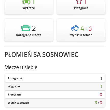
1
1
Wygrane
Przegrane
2
4
:
3
Rozegrane mecze
Wynik w setach
PŁOMIEŃ SA SOSNOWIEC
Mecze u siebie
1
Rozegrane
1
Wygrane
0
Przegrane
3
:
0
Wynik w setach