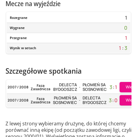
Mecze na wyjeździe
1
Rozegrane
0
Wygrane
1
Przegrane
1
:
3
Wynik w setach
Szczegółowe spotkania
DELECTA
PŁOMIEŃ SA
Faza
3
:
1
Więce
2007 / 2008
-
Zasadnicza
BYDGOSZCZ
SOSNOWIEC
PŁOMIEŃ SA
DELECTA
Faza
3
:
0
Więce
2007 / 2008
-
Zasadnicza
SOSNOWIEC
BYDGOSZCZ
Z lewej strony wybieramy drużynę, do której chcemy
porównać inną ekipę (od początku zawodowej ligi, czyli
sezonu 2000/01). Wyświetlone zostaną informacje o