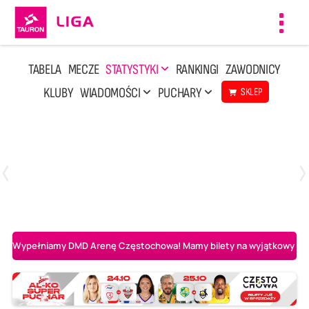
Toggl
navig
TABELA
MECZE
STATYSTYKI
RANKINGI
ZAWODNICY
KLUBY
WIADOMOŚCI
PUCHARY
SKLEP
Poniedziałek, 20 Kwi, 17:30
2
3
Indykpol AZS Olsztyn
PGE GiEK SKRA Bełchatów
Wypełniamy DMD Arenę Częstochowa! Mamy bilety na wyjątkowy mecz 