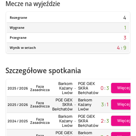
Mecze na wyjeździe
4
Rozegrane
1
Wygrane
3
Przegrane
4
:
9
Wynik w setach
Szczegółowe spotkania
Barkom
PGE GiEK
Faza
0
:
3
Więcej
Każany
SKRA
2025 / 2026
-
Zasadnicza
Lwów
Bełchatów
PGE GiEK
Barkom
Faza
3
:
1
Więcej
SKRA
Każany
2025 / 2026
-
Zasadnicza
Bełchatów
Lwów
Barkom
PGE GiEK
Faza
2
:
3
Więcej
Każany
SKRA
2024 / 2025
-
Zasadnicza
Lwów
Bełchatów
PGE GiEK
Barkom
Faza