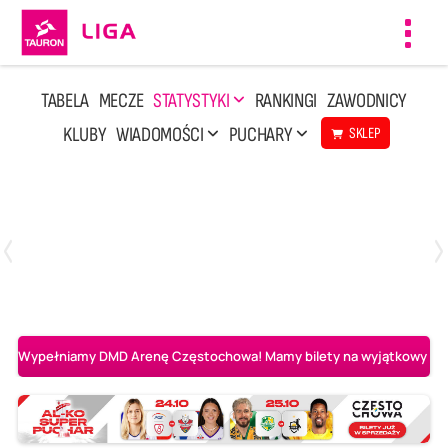
Toggl
navig
TABELA
MECZE
STATYSTYKI
RANKINGI
ZAWODNICY
KLUBY
WIADOMOŚCI
PUCHARY
SKLEP
Poniedziałek, 20 Kwi, 17:30
2
3
Indykpol AZS Olsztyn
PGE GiEK SKRA Bełchatów
Wypełniamy DMD Arenę Częstochowa! Mamy bilety na wyjątkowy mecz 