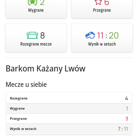
2
6
Wygrane
Przegrane
8
11
:
20
Rozegrane mecze
Wynik w setach
Barkom Każany Lwów
Mecze u siebie
4
Rozegrane
1
Wygrane
3
Przegrane
7
:
11
Wynik w setach