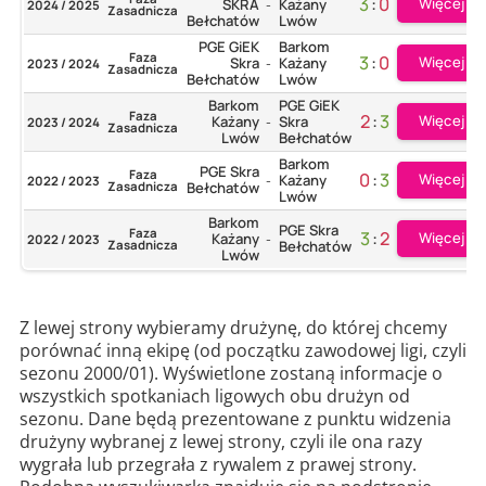
3
:
0
Więcej
SKRA
Każany
2024 / 2025
-
Zasadnicza
Bełchatów
Lwów
PGE GiEK
Barkom
Faza
3
:
0
Więcej
Skra
Każany
2023 / 2024
-
Zasadnicza
Bełchatów
Lwów
Barkom
PGE GiEK
Faza
2
:
3
Więcej
Każany
Skra
2023 / 2024
-
Zasadnicza
Lwów
Bełchatów
Barkom
PGE Skra
Faza
0
:
3
Więcej
Każany
2022 / 2023
-
Zasadnicza
Bełchatów
Lwów
Barkom
PGE Skra
Faza
3
:
2
Więcej
Każany
2022 / 2023
-
Zasadnicza
Bełchatów
Lwów
Z lewej strony wybieramy drużynę, do której chcemy
porównać inną ekipę (od początku zawodowej ligi, czyli
sezonu 2000/01). Wyświetlone zostaną informacje o
wszystkich spotkaniach ligowych obu drużyn od
sezonu. Dane będą prezentowane z punktu widzenia
drużyny wybranej z lewej strony, czyli ile ona razy
wygrała lub przegrała z rywalem z prawej strony.