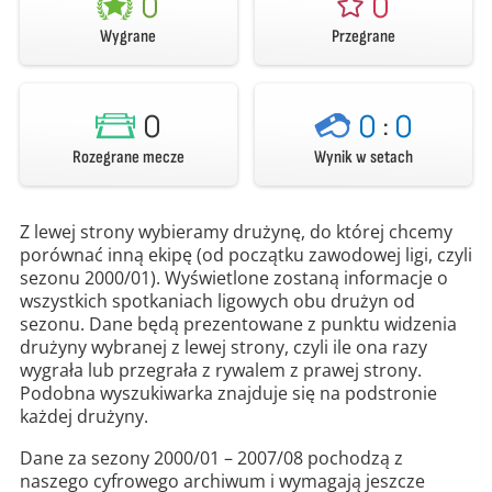
0
0
Wygrane
Przegrane
0
0
:
0
Rozegrane mecze
Wynik w setach
Z lewej strony wybieramy drużynę, do której chcemy
porównać inną ekipę (od początku zawodowej ligi, czyli
sezonu 2000/01). Wyświetlone zostaną informacje o
wszystkich spotkaniach ligowych obu drużyn od
sezonu. Dane będą prezentowane z punktu widzenia
drużyny wybranej z lewej strony, czyli ile ona razy
wygrała lub przegrała z rywalem z prawej strony.
Podobna wyszukiwarka znajduje się na podstronie
każdej drużyny.
Dane za sezony 2000/01 – 2007/08 pochodzą z
naszego cyfrowego archiwum i wymagają jeszcze