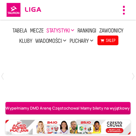
Toggl
navig
TABELA
MECZE
STATYSTYKI
RANKINGI
ZAWODNICY
KLUBY
WIADOMOŚCI
PUCHARY
SKLEP
Niedziela, 3 Maj, 14:45
2
3
PGE Projekt Warszawa
Asseco Resovia Rzeszów
Wypełniamy DMD Arenę Częstochowa! Mamy bilety na wyjątkowy mecz 